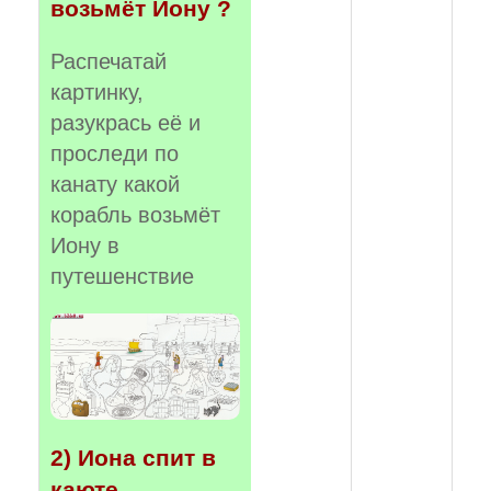
возьмёт Иону ?
Распечатай
картинку,
разукрась её и
проследи по
канату какой
корабль возьмёт
Иону в
путешенствие
2) Иона спит в
каюте