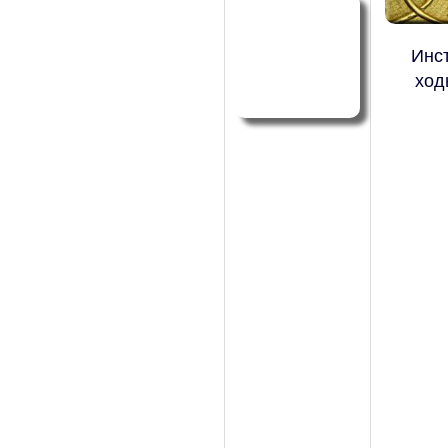
Инст
ход