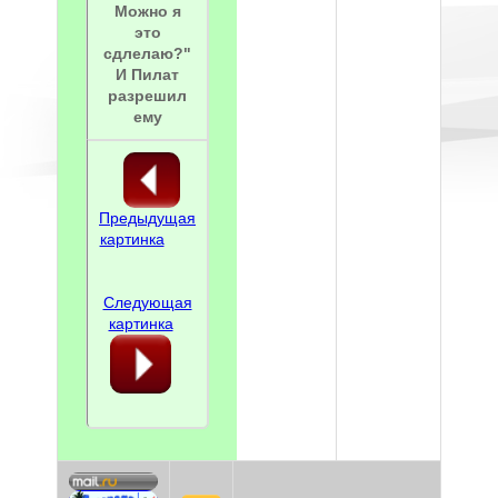
Можно я
это
сдлелаю?"
И Пилат
разрешил
ему
Предыдущая
картинка
Следующая
картинка