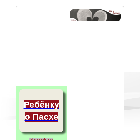
Библия
для
детей на
bible8.eu
Ребёнку
о Пасхе