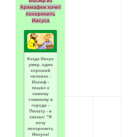
Иосиф из
Аримафеи хочет
похоронить
Иисуса
Когда Иисус
умер, один
хороший
человек -
Иосиф -
пошёл к
самому
главному в
городе -
Пилату - и
сказал: "Я
хочу
похоронить
Иисуса!