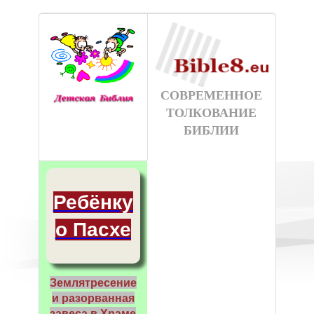
СОВРЕМЕННОЕ
ТОЛКОВАНИЕ
БИБЛИИ
Ребёнку
о Пасхе
Землятресение
и разорванная
завеса в Храме