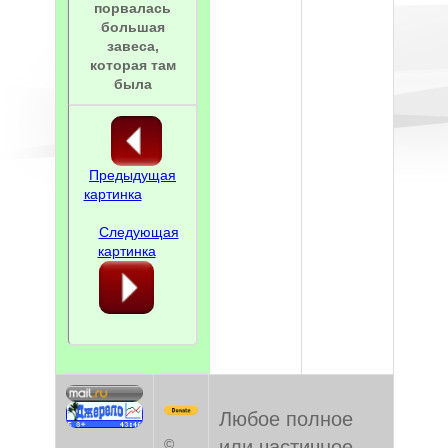
порвалась
большая
завеса,
которая там
была
Предыдущая
картинка
Следующая
картинка
Любое полное
©
или частичное