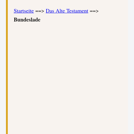
Startseite
==>
Das Alte Testament
==>
Bundeslade