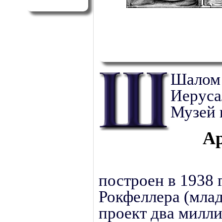
Шалом 
Иерус
Музей 
Ар
построен в 1938 
Рокфеллера (млад
проект два милл