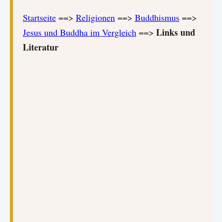
Startseite
==>
Religionen
==>
Buddhismus
==>
Links und
Jesus und Buddha im Vergleich
==>
Literatur