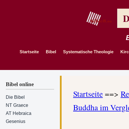
D
Startseite
Bibel
Systematische Theologie
Kir
Bibel online
Startseite
==>
Re
Die Bibel
Buddha im Vergl
NT Graece
AT Hebraica
Gesenius