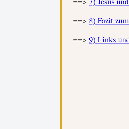
==>
7) Jesus und
==>
8) Fazit zu
==>
9) Links und