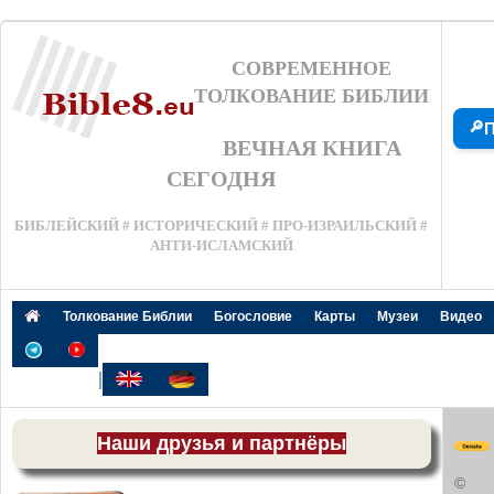
СОВРЕМЕННОЕ
ТОЛКОВАНИЕ БИБЛИИ
🔎
П
ВЕЧНАЯ КНИГА
СЕГОДНЯ
БИБЛЕЙСКИЙ # ИСТОРИЧЕСКИЙ # ПРО-ИЗРАИЛЬСКИЙ #
АНТИ-ИСЛАМСКИЙ
Толкование Библии
Богословие
Карты
Музеи
Видео
|
Наши друзья и партнёры
©