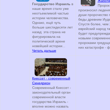
Жаботи
Государство Израиль
в
Пророк
наше время стало уже
произносил леден
неотъемлимой частью
души пророчество 
истории человечества.
беды древним Иуде
Однако, ещё чуть
Спустя более, чем 
больше шестидесяти лет
еврейский народ т
назад эта страна не
будет предупрежд
фигурировала на
новыми современ
политической арене
пророками грядущ
новейшей истории...
них катастрофе - ф
Читать дальше
Кнессет - современный
Синедрион
Современный Кнессет -
законодательный орган
современной власти
государства Израиль -
вполне можно назвать