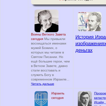
Воины Ветхого Завета
История Изра
сегодня
Мы привыкли
изображениях
восхищаться именами
мужей Божиих, о
деньгах
которых мы читаем в
Святом Писании. Но
ещё большие герои, чем
в Ветхом Завете, давно
стали восставать и
служить Богу в
современном Израиле...
Читать дальше
Израиль
Пророк
сегодня
катаст
Исайя,