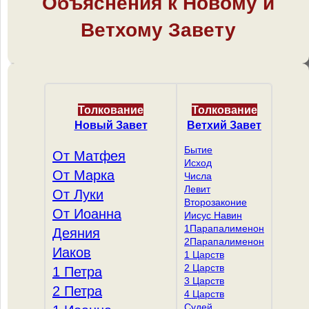
Объяснения к Новому и
Ветхому Завету
Толкование
Толкование
Новый Завет
Ветхий Завет
Бытие
От Матфея
Исход
От Марка
Числа
Левит
От Луки
Второзаконие
От Иоанна
Иисус Навин
1Парапалименон
Деяния
2Парапалименон
Иаков
1 Царств
2 Царств
1 Петра
3 Царств
2 Петра
4 Царств
Судей