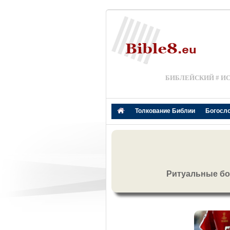
БИБЛЕЙСКИЙ # И
Толкование Библии
Богосл
Ритуальные бо