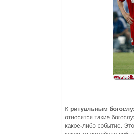
К
ритуальным богосл
относятся такие богосл
какое-либо событие. Эт