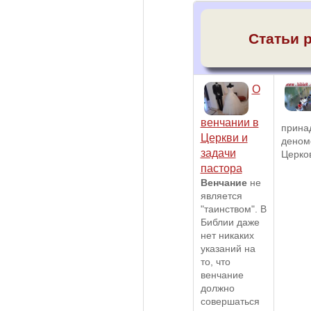
Статьи 
О
венчании в
принад
Церкви и
деном
задачи
Церков
пастора
Венчание
не
является
"таинством". В
Библии даже
нет никаких
указаний на
то, что
венчание
должно
совершаться