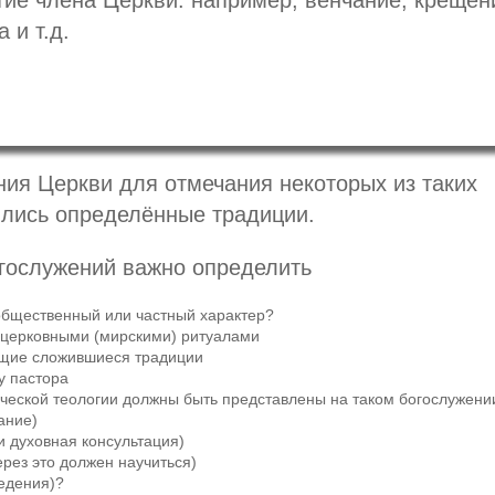
тие члена Церкви: например, венчание, крещен
 и т.д.
ния Церкви для отмечания некоторых из таких
ились определённые традиции.
огослужений важно определить
общественный или частный характер?
ецерковными (мирскими) ритуалами
щие сложившиеся традиции
у пастора
ической теологии должны быть представлены на таком богослужени
ание)
духовная консультация)
рез это должен научиться)
едения)?