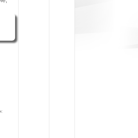
ие,
и: