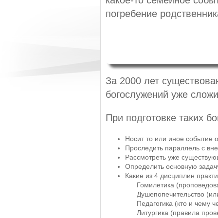
какое-то семейное собы
погребение родственника
За 2000 лет существова
богослужений уже слож
При подготовке таких б
Носит то или иное событие 
Проследить параллель с вн
Рассмотреть уже существую
Определить основную задач
Какие из 4 дисциплин практ
Гомилетика (проповедов
Душепопечительство (или 
Педагогика (кто и чему че
Литургика (правила пров