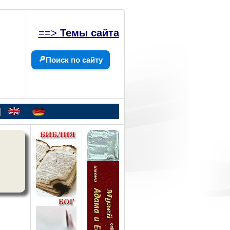
==>
Темы сайта
🔎
Поиск по сайту
|