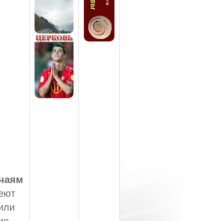
чаям
меют
или