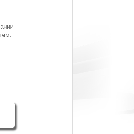
мании
тем.