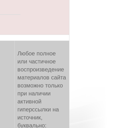
Любое полное
или частичное
воспроизведение
материалов сайта
возможно только
при наличии
активной
гиперссылки на
источник,
буквально: