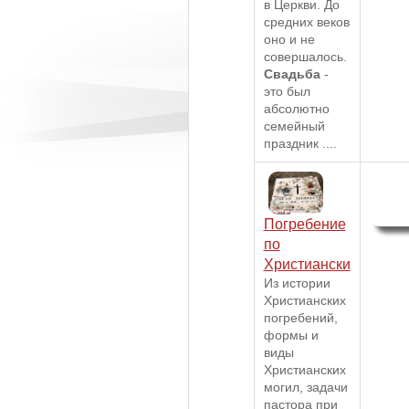
в Церкви. До
средних веков
оно и не
совершалось.
Свадьба
-
это был
абсолютно
семейный
праздник ....
Погребение
по
Христиански
Из истории
Христианских
погребений,
формы и
виды
Христианских
могил, задачи
пастора при