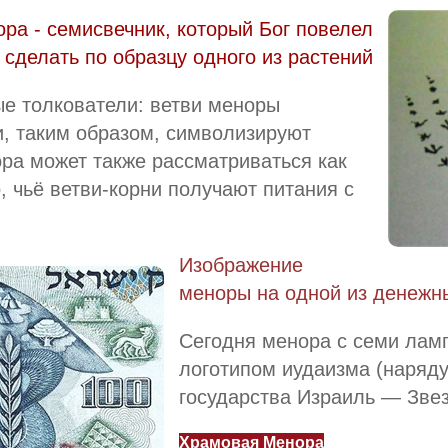
ра - семисвечник, который Бог повелел
сделать по образцу одного из растений
ые толкователи: ветви меноры
, таким образом, символизируют
ра может также рассматриваться как
, чьё ветви-корни получают питания с
Изображение
меноры на одной из денежн
Сегодня менора с семи лам
логотипом иудаизма (наряду
государства Израиль — Зве
Храмовая Менора