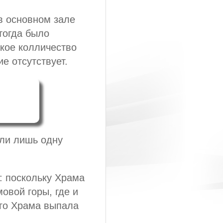
 основном зале
тогда было
акое колличество
е отсутствует.
гли лишь одну
: поскольку Храма
овой горы, где и
его Храма выпала