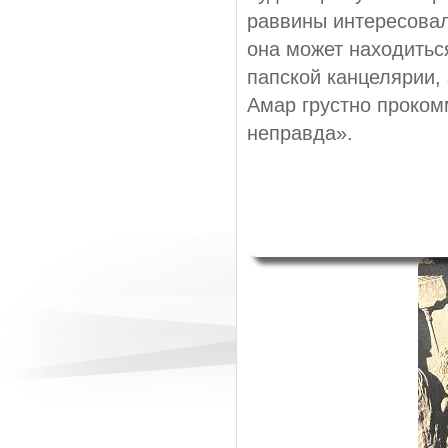
раввины интересовал
она может находитьс
папской канцелярии,
Амар грустно проком
неправда».