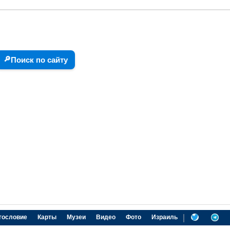
🔎
Поиск по сайту
|
гословие
Карты
Музеи
Видео
Фото
Израиль