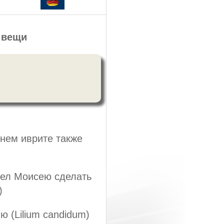
 вещи
шнем иврите также
лел Моисею сделать
)
 (Lilium candidum)