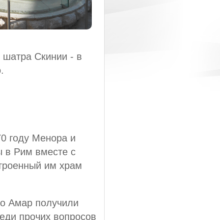
 шатра Скинии - в
.
0 году Менора и
 в Рим вместе с
троенный им храм
мо Амар получили
реди прочих вопросов