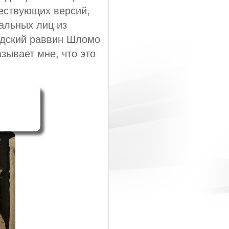
ществующих версий,
альных лиц из
рдский раввин Шломо
зывает мне, что это