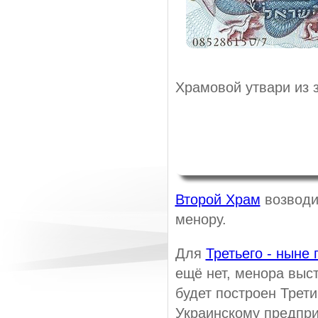
Храмовой утвари из з
Второй Храм
возводи
менору.
Для
Третьего - ныне
ещё нет, менора выст
будет построен Трет
Украинскому предпри