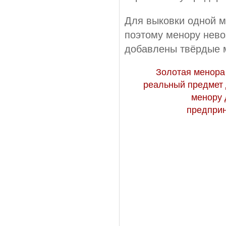
Для выковки одной м
поэтому менору нево
добавлены твёрдые 
Золотая менора 
реальный предмет 
менору 
предприн