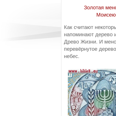
Золотая мено
Моисею 
Как считают некотор
напоминают дерево и
Древо Жизни. И мено
перевёрнутое дерево
небес.