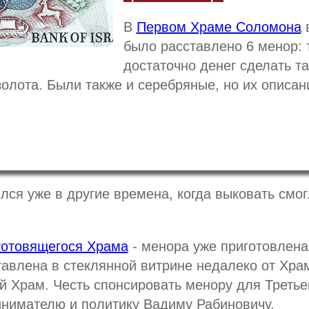
В
Первом Храме Соломона
в
было расставлено 6 менор: 
достаточно денег сделать т
олота. Были также и серебряные, но их описани
лся уже в другие времена, когда выковать смо
 готовящегося Храма
- менора уже приготовлена
авлена в стеклянной витрине недалеко от Храм
ий Храм. Честь спонсировать менору для Треть
нимателю и политику Вадиму Рабиновичу.