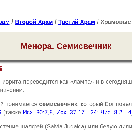
рам
/
Второй Храм
/
Третий Храм
/ Храмовые
Менора. Семисвечник
"
 иврита переводится как «лампа» и в сегодня
значении.
ой понимается
семисвечник
, который Бог пове
9
(также
Исх. 30:7,8
,
Исх. 37:17—24
;
Чис. 8:2—4
тение шалфей (Salvia Judaica) или белую лилию