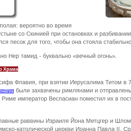
полая: вероятно во время
стыне со Скинией при остановках и разбивании
ся песок для того, чтобы она стояла стабильно
о Нер тамид - буквально «вечный огонь».
о Храма
сифа Флавия, при взятии Иерусалима Титом в 7
жения
были захвачены римлянами и отправлены
 Риме император Веспасиан поместил их в пос
главные раввины Израиля Йона Метцгер и Шло
имско-католической церкви Иоанна Павла II. С