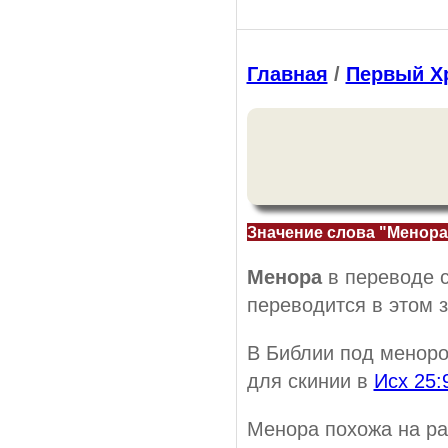
Главная
/
Первый Х
Значение слова "Менора
Менора
в переводе с
переводится в этом 
В Библии под менор
для скинии в
Исх 25:
Менора похожа на рас