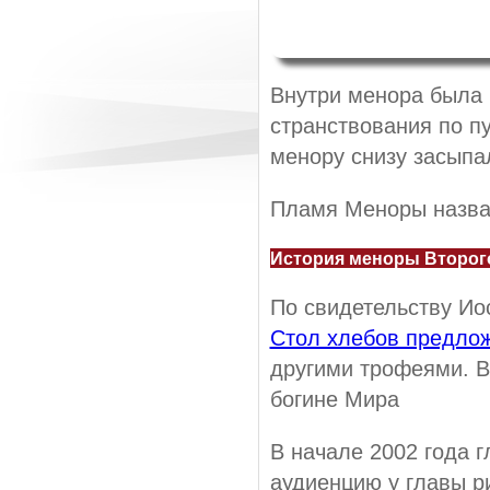
Внутри менора была 
странствования по пу
менору снизу засыпал
Пламя Меноры назван
История меноры Второг
По свидетельству Ио
Стол хлебов предло
другими трофеями. В
богине Мира
В начале 2002 года 
аудиенцию у главы р