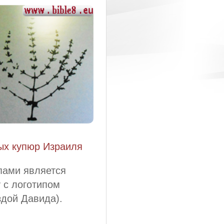
ых купюр Израиля
пами является
 с логотипом
здой Давида).