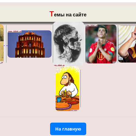
Т
емы на сайте
На главную