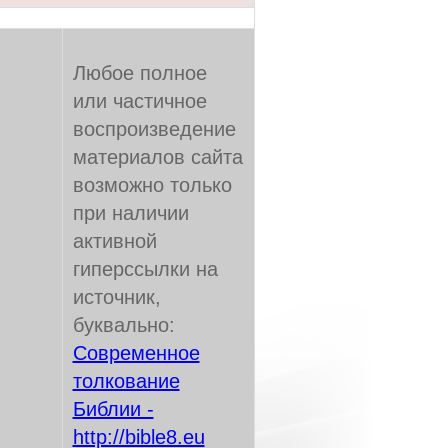
Любое полное
или частичное
воспроизведение
материалов сайта
возможно только
при наличии
активной
гиперссылки на
источник,
буквально:
Современное
толкование
Библии -
http://bible8.eu