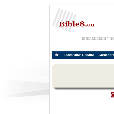
БИБЛЕЙСКИЙ # И
Толкование Библии
Богослов
С