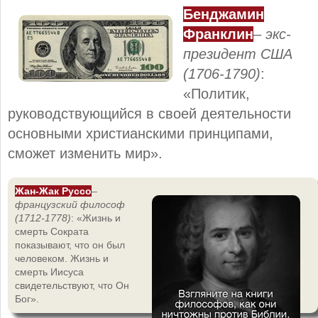
Бенджамин
Франклин
–
экс-
президент США
(1706-1790)
:
«Политик,
руководствующийся в своей деятельности
основными христианскими принципами,
сможет изменить мир».
Жан-Жак Руссо
–
французский философ
(1712-1778)
: «Жизнь и
смерть Сократа
показывают, что он был
человеком. Жизнь и
смерть Иисуса
свидетельствуют, что Он
Бог».