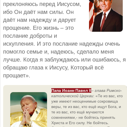
преклоняюсь перед Иисусом,
ибо Он даёт нам силы. Он
даёт нам надежду и дарует
прощение. Его жизнь – это
послание доброты и
искупления. И это послание надежды очень
помогло семье и, надеюсь, сделало меня
лучше. Когда я заблуждаюсь или ошибаюсь, я
обращаю глаза к Иисусу, Который всё
прощает».
Папа Иоанн Павел II
–
глава Римско-
католической Церкви
: «Те из вас, кто
уже имеют неоценимые сокровища
веры, те из вас, кто ещё ищут Бога, и
те из вас, кто ещё мучаются
сомнениями,- не бойтесь принять
Христа и Его силу. Не бойтесь.