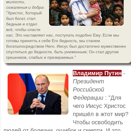
милости,
сожаления и добра
:
"Христос, Который
был богат, стал
бедным и отдал
всё, чтобы спасти
нас. Это наставляет нас, поступать подобно Ему. Если мы
готовы принятть к себе Его бедность, мы станем
богатыпосредством Него. Иисус был достаточно мужественен
спуститься до бедности, быть униженным; Он стал другом
грешников, слабых и презираемых."
Владимир Путин
-
Президент
Российской
Федерации
: "Для
чего Иисус Христос
пришёл в жтот мир?
Чтобы освободить
людей от болезни, ошибок и смерти. И это