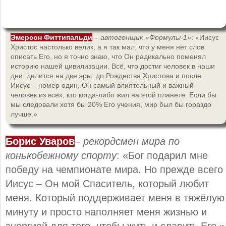
Эмерсон Фиттипальди
–
автогонщик «Формулы-1»
: «Иисус
Христос настолько велик, а я так мал, что у меня нет слов
описать Его, но я точно знаю, что Он радикально поменял
историю нашей цивилизации. Всё, что достиг человек в наши
дни, делится на две эры: до Рождества Христова и после.
Иисус – номер один, Он самый влиятельный и важный
человек из всех, кто когда-либо жил на этой планете. Если бы
мы следовали хотя бы 20% Его учения, мир был бы гораздо
лучше.»
Борис Уваров
–
рекордсмен мира по
конькобежному спорту
: «Бог подарил мне
победу на чемпионате мира. Но прежде всего
Иисус – Он мой Спаситель, который любит
меня. Который поддерживает меня в тяжёлую
минуту и просто наполняет меня жизнью и
энергией для того, чтобы жить и славить Его.»