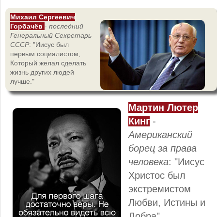
Михаил Сергеевич
Горбачёв
-
последний
Генеральный Секретарь
СССР
: "Иисус был
первым социалистом,
Который желал сделать
жизнь других людей
лучше."
Мартин Лютер
Кинг
-
Американский
борец за права
человека
: "Иисус
Христос был
экстремистом
Любви, Истины и
Добра".