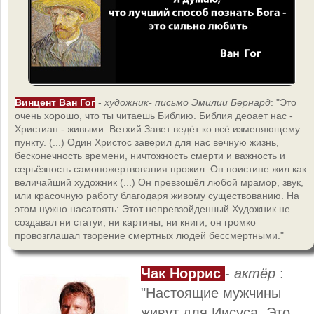
Винцент Ван Гог
-
художник- письмо Эмилии Бернард
: "Это
очень хорошо, что ты читаешь Библию. Библия деоает нас -
Христиан - живыми. Ветхий Завет ведёт ко всё изменяющему
пункту. (...) Один Христос заверил для нас вечную жизнь,
бесконечность времени, ничтожность смерти и важность и
серьёзность самопожертвования прожил. Он поистине жил как
величайший художник (...) Он превзошёл любой мрамор, звук,
или красочную работу благодаря живому существованию. На
этом нужно насатоять: Этот непревзойденный Художник не
создавал ни статуи, ни картины, ни книги, он громко
провозглашал творение смертных людей бессмертными."
Чак Норрис
-
актёр
:
"Настоящие мужчины
живут для Иисуса. Это