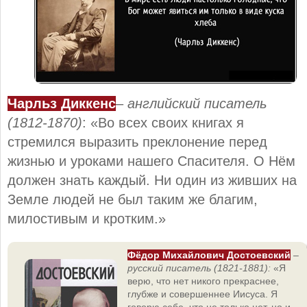
Чарльз Диккенс
–
английский писатель
(1812-1870)
: «Во всех своих книгах я
стремился выразить преклонение перед
жизнью и уроками нашего Спасителя. О Нём
должен знать каждый. Ни один из живших на
Земле людей не был таким же благим,
милостивым и кротким.»
Фёдор Михайлович Достоевский
–
русский писатель (1821-1881):
«Я
верю, что нет никого прекраснее,
глубже и совершеннее Иисуса. Я
говорю себе, что не только нет, но и