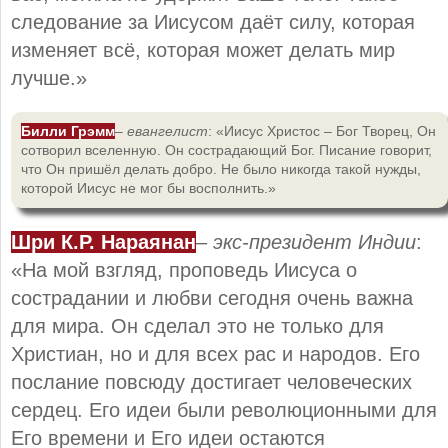
следование за Иисусом даёт силу, которая
изменяет всё, которая может делать мир
лучше.»
Билли Грэмм
–
евангелист
: «Иисус Христос – Бог Творец, Он
сотворил вселенную. Он сострадающий Бог. Писание говорит,
что Он пришёл делать добро. Не было никогда такой нужды,
которой Иисус не мог бы восполнить.»
Шри К.Р. Нараянан
–
экс-президент Индии
:
«На мой взгляд, проповедь Иисуса о
сострадании и любви сегодня очень важна
для мира. Он сделал это не только для
Христиан, но и для всех рас и народов. Его
послание повсюду достигает человеческих
сердец. Его идеи были революционными для
Его времени и Его идеи остаются