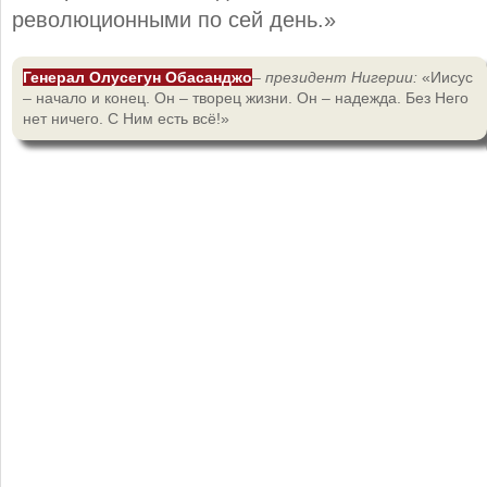
революционными по сей день.»
Генерал Олусегун Обасанджо
–
президент Нигерии:
«Иисус
– начало и конец. Он – творец жизни. Он – надежда. Без Него
нет ничего. С Ним есть всё!»