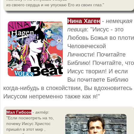
из своего сердца и не упускаю Его из своих глаз."
Нина Хаген
-
немецкая
певица
: "Иисус - это
Любовь Божья во плоти
Человеческой
Личности! Почитайте
Библию! Почитайте, что
Иисус творил! И если
Вы почитаете Библию
когда-нибудь в спокойствии, Вы вдохновитесь
Иисусом непременно также как я!"
Мэл Гибсон
-
актёр
:
"Если посмотреть на то,
почему Иисус Христос
пришёл в этот мир ,