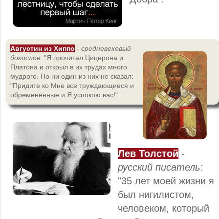
Августин из Хиппо
-
средневековый
богослов
: "Я прочитал Цицерона и
Платона и открыл в их трудах много
мудрого. Но ни один из них не сказал:
"Придите ко Мне все труждающиеся и
обременённые и Я успокою вас!".
Лев Толстой
-
русский писатель
:
"35 лет моей жизни я
был нигилистом,
человеком, который