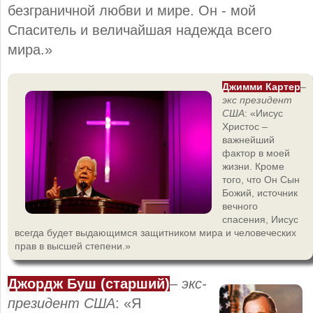
безграничной любви и мире. Он - мой
Спаситель и величайшая надежда всего
мира.»
Джимми Картер
–
экс президент
США
: «Иисус
Христос –
важнейший
фактор в моей
жизни. Кроме
того, что Он Сын
Божий, источник
вечного
спасения, Иисус
всегда будет выдающимся защитником мира и человеческих
прав в высшей степени.»
Джордж Буш (старший)
–
экс-
президент США
: «Я