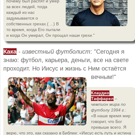
почему был распят и умер
за всех людей, тогда
каждый из нас
задумывается о
собственных грехах.( ...) В
то время, когда Его пытали
и когда Он умирал, Он прощал наши грехи."
Кака
-
известный футболист
: "Сегодня я
знаю: футбол, карьера, деньги, все на свете
проходит. Но Иисус и жизнь с Ним остаётся
вечным!"
Клаудио
Таффарел
–
чемпион мира по
футболу 1994 г.
:
«В наше время мир
говорит, что Бог
превыше всего. Я
верю, что это, как сказано в Библии: «Иисус есть путь и истина