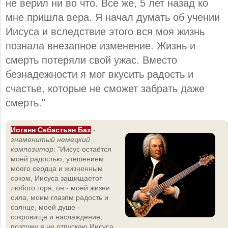
не верил ни во что. Все же, 5 лет назад ко
мне пришла вера. Я начал думать об учении
Иисуса и вследствие этого вся моя жизнь
познала внезапное изменение. Жизнь и
смерть потеряли свой ужас. Вместо
безнадежности я мог вкусить радость и
счастье, которые не сможет забрать даже
смерть."
Иоганн Себастьян Бах
-
знаменитый немецкий
композитор
: "Иисус остаётся
моей радостью, утешением
моего сердца и жизненным
соком, Иисуса защищаетот
любого горя, он - моей жизни
сила, моим глазпм радость и
солнце, моей душе -
сокровище и наслаждение;
поэтому я не отпускаю Иисуса