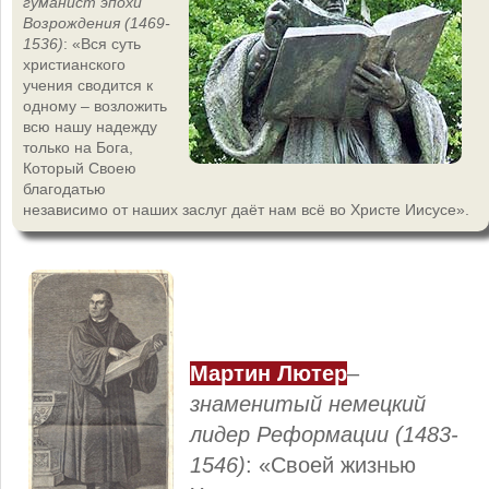
гуманист эпохи
Возрождения (1469-
1536)
: «Вся суть
христианского
учения сводится к
одному – возложить
всю нашу надежду
только на Бога,
Который Своею
благодатью
независимо от наших заслуг даёт нам всё во Христе Иисусе».
Мартин Лютер
–
знаменитый немецкий
лидер Реформации (1483-
1546)
: «Своей жизнью