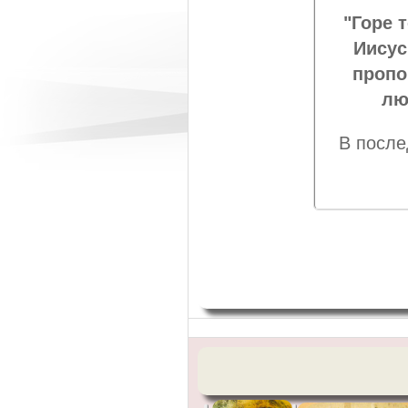
"Горе т
Иисус
пропо
лю
В после