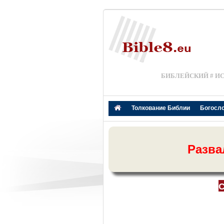
БИБЛЕЙСКИЙ # И
Толкование Библии
Богосл
Разва
С