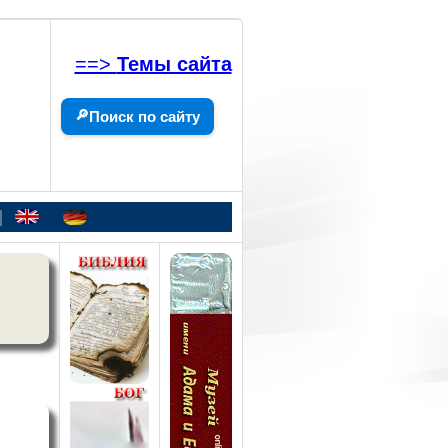
==>
Темы сайта
🔎
Поиск по сайту
|