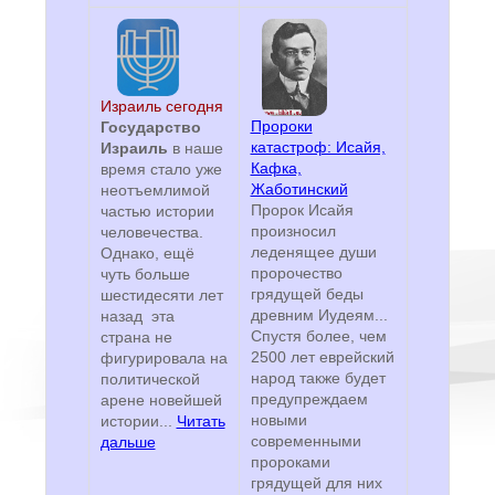
Израиль сегодня
Пророки
Государство
катастроф: Исайя,
Израиль
в наше
Кафка,
время стало уже
Жаботинский
неотъемлимой
Пророк Исайя
частью истории
произносил
человечества.
леденящее души
Однако, ещё
пророчество
чуть больше
грядущей беды
шестидесяти лет
древним Иудеям...
назад эта
Спустя более, чем
страна не
2500 лет еврейский
фигурировала на
народ также будет
политической
предупреждаем
арене новейшей
новыми
истории...
Читать
современными
дальше
пророками
грядущей для них