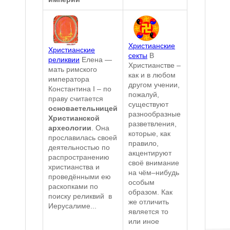
Христианские
Христианские
секты
В
реликвии
Елена —
Христианстве –
мать римского
как и в любом
императора
другом учении,
Константина I – по
пожалуй,
праву считается
существуют
основаетельницей
разнообразные
Христианской
разветвления,
археологии
. Она
которые, как
прославилась своей
правило,
деятельностью по
акцентируют
распространению
своё внимание
христианства и
на чём–нибудь
проведёнными ею
особым
раскопками по
образом. Как
поиску реликвий в
же отличить
Иерусалиме...
является то
или иное