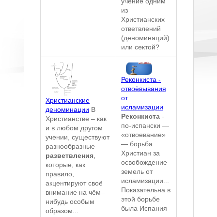
учение одним
из
Христианских
ответвлений
(деноминаций)
или сектой?
Реконкиста -
отвоёвывания
от
Христианские
исламизации
деноминации
В
Реконкиста
-
Христианстве – как
по-испански —
и в любом другом
«отвоевание»
учении, существуют
— борьба
разнообразные
Христиан за
разветвления
,
освобождение
которые, как
земель от
правило,
исламизации...
акцентируют своё
Показательна в
внимание на чём–
этой борьбе
нибудь особым
была Испания
образом...