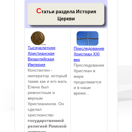
С
татьи раздела История
Церкви
Тысячелетняя
Преследование
Христианская
Христиан XXI
Византийская
век
Империя
Преследование
Константин -
Христиан в
император, который
мире
также как и его мать
продолжается
Елена был
и в наше
ревностным и
время...
верным
Христианином. Он
сделал
христианство
государственной
религией Римской
империи