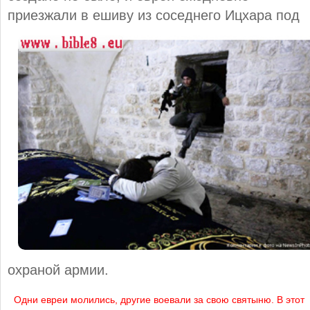
приезжали
в ешиву из соседнего Ицхара под
охраной армии.
Одни евреи молились, другие воевали за свою святыню. В этот