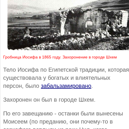
Гробница Иосифа в 1865 году. Захоронение в городе Шхем
Тело Иосифа по Египетской традиции, которая
существовала у богатых и влиятельных
персон, было
забальзамировано
.
Захоронен он был в городе Шхем.
По его завещанию - останки были вынесены
Моисеем (по преданию, они почему-то в