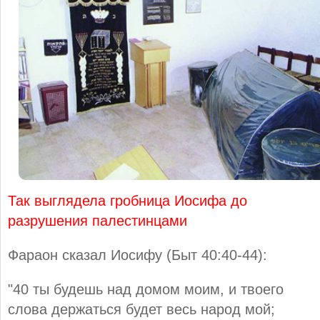
Так выглядела гробница Иосифа до
разрушения палестинцами
Фараон сказал Иосифу (Быт 40:40-44):
"40 ты будешь над домом моим, и твоего
слова держаться будет весь народ мой;