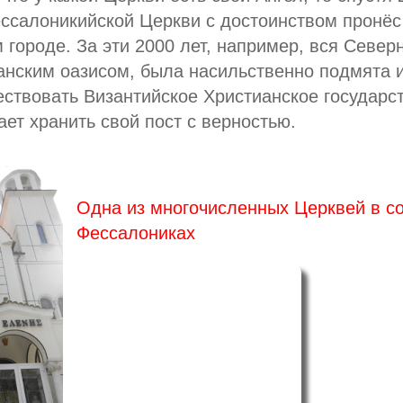
Фессалоникийской Церкви с достоинством пронёс
 городе. За эти 2000 лет, например, вся Север
анским оазисом, была насильственно подмята 
ествовать Византийское Христианское государст
ет хранить свой пост с верностью.
Одна из многочисленных Церквей в с
Фессалониках