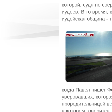
которой, судя по со
иудеев. В то время,
иудейская община - т
когда Павел пишет Фе
уверовавших, которая
прородительницей вс
в котором говорится,