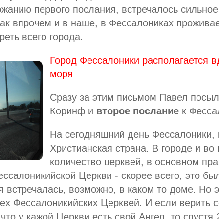
ержанию первого послания, встречалось сильно
 как впрочем и в наше, в Фессалониках прожива
реть всего города.
Город Фессалоники располагается в
моря
Сразу за этим письмом Павел посыла
Коринф и
второе послание
к Фесса
На сегодняшний день Фессалоники, к
Христианская страна. В городе и во
количество церквей, в основном пра
ссалоникийской Церкви - скорее всего, это бы
 встречалась, возможно, в каком то доме. Но 
ех Фессалоникийских Церквей. И если верить 
 что у кажой Церкви есть свой Ангел, то спустя