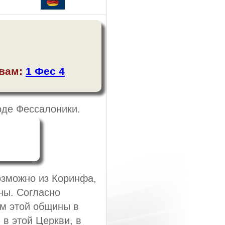
авам:
1 Фес 4
оде Фессалоники.
озможно из Коринфа,
ны. Согласно
м этой общины в
 в этой Церкви, в