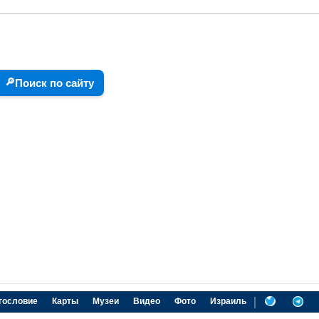
🔎
Поиск по сайту
|
гословие
Карты
Музеи
Видео
Фото
Израиль