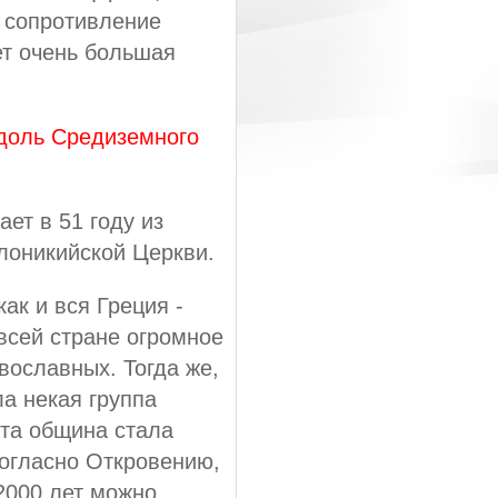
е сопротивление
ет очень большая
доль Средиземного
ет в 51 году из
лоникийской Церкви.
ак и вся Греция -
 всей стране огромное
вославных. Тогда же,
ла некая группа
эта община стала
согласно Откровению,
 2000 лет можно