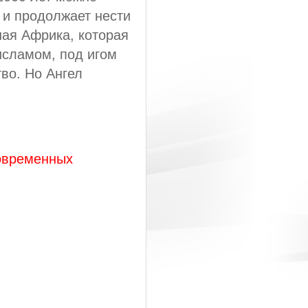
 и продолжает нести
ная Африка, которая
исламом, под игом
во. Но Ангел
овременных