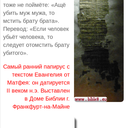
тоже не поймёте: «Ащё
убить муж мужа, то
мстить брату брата».
Перевод: «Если человек
убьёт человека, то
следует отомстить брату
убитого».
Самый ранний папирус с
текстом Евангелия от
Матфея: он датируется
II веком н.э. Выставлен
в Доме Библии г.
Франкфурт-на-Майне