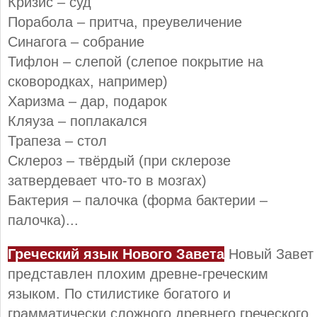
Кризис – суд
Порабола – притча, преувеличение
Синагога – собрание
Тифлон – слепой (слепое покрытие на
сковородках, например)
Харизма – дар, подарок
Кляуза – поплакался
Трапеза – стол
Склероз – твёрдый (при склерозе
затвердевает что-то в мозгах)
Бактерия – палочка (форма бактерии –
палочка)...
Греческий язык Нового Завета
Новый Завет
представлен плохим древне-греческим
языком. По стилистике богатого и
грамматически сложного древнего греческого