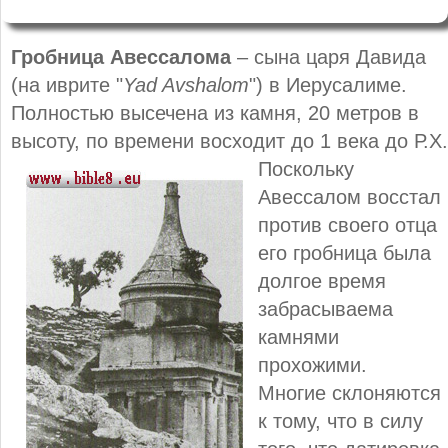
Гробница Авессалома
– сына царя Давида
(на иврите "
Yad Avshalom
") в Иерусалиме.
Полностью высечена из камня, 20 метров в
высоту, по времени восходит до 1 века до Р.Х.
Поскольку
Авессалом восстал
против своего отца
его гробница была
долгое время
забрасываема
камнями
прохожими.
Многие склоняются
к тому, что в силу