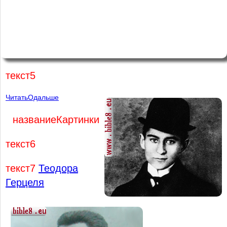
текст5
ЧитатьОдальше
названиеКартинки
текст6
текст7
Теодора
Герцеля