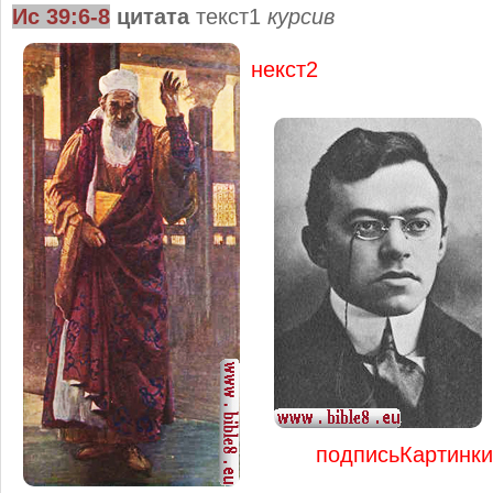
Ис 39:6-8
цитата
текст1
курсив
некст2
подписьКартинки