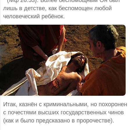
" (Мф 26:53). Более беспомощным Он был
лишь в детстве, как беспомощен любой
человеческий ребёнок.
Итак, казнён с криминальными, но похоронен
с почестями высших государственных чинов
(как и было предсказано в пророчестве).