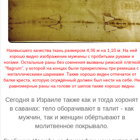
Наивысшего качества ткань размером 4,36 м на 1,10 м. На ней
хорошо видно изображение мужчины с пробитыми руками и
ногами. Остальные раны без сомнения вызваны римской плёткой
"flagrum", у которой на концах были прикреплены три ремешка с
металлическими шариками. Также хорошо виден отпечаток от
балки креста, которую осуждённый должен был нести на себе. Не
равномерные раны на голове от шипов также хорошо видны
Сегодня в Израиле также как и тогда хоронят
в саванах: тело оборачивают в талит - как
мужчин, так и женщин обёртывают в
молитвенное покрывало.