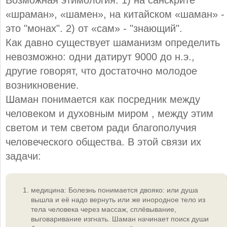
Возможная этимология: 1) на санскрите
«шраман», «шамен», на китайском «шаман» -
это "монах". 2) от «сам» - "знающий".
Как давно существует шаманизм определить
невозможно: одни датирут 9000 до н.э.,
другие говорят, что достаточно молодое
возникновение.
Шаман понимается как посредник между
человеком и духовным миром , между этим
светом и тем светом ради благополучия
человеческого общества. В этой связи их
задачи:
медицина: Болезнь понимается двояко: или душа
вышла и её надо вернуть или же инородное тело из
тела человека через массаж, сплёвывание,
выговаривание изгнать. Шаман начинает поиск души