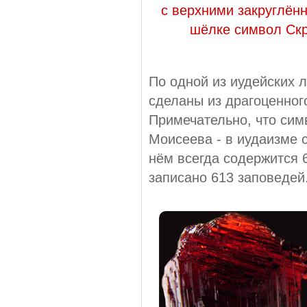
с верхними закруглён
шёлке символ Скр
По одной из иудейских 
сделаны из драгоценного
Примечательно, что сим
Моисеева - в иудаизме с
нём всегда содержится 6
записано 613 заповедей