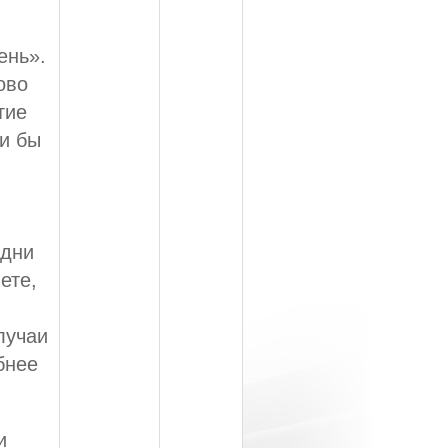
ень».
ово
тие
и бы
 дни
ете,
лучаи
бнее
и