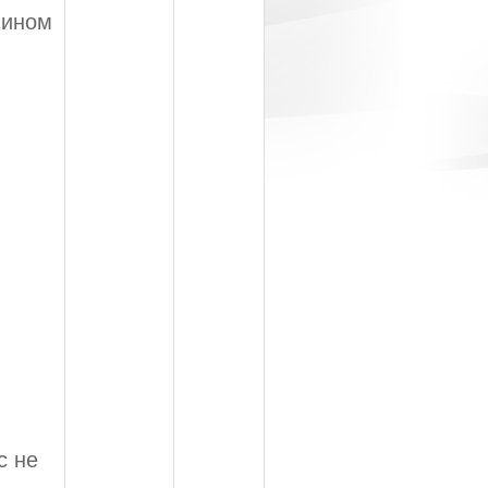
шином
с не