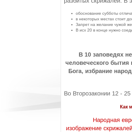
разбитых скрижалей. В э
обоснование субботы отлич
в некоторых местах стоит д
Запрет на желание чужой жен
В исх 20 в конце нужно соед
В 10 заповедях н
человеческого бытия и
Бога, избрание народ
Во Второзаконии 12 - 25
Как 
Народная евр
изображение скрижалей