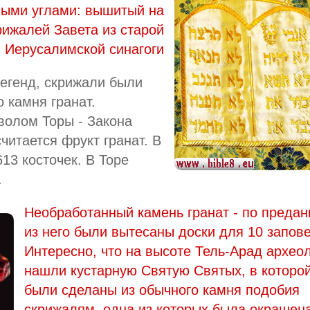
ными углами: вышитый на
ижалей Завета из старой
Иерусалимской синагоги
легенд, скрижали были
 камня гранат.
волом Торы - Закона
читается фрукт гранат. В
13 косточек. В Торе
.
Необработанный камень гранат - по преда
из него были вытесаны доски для 10 запов
Интересно, что на высоте Тель-Арад архео
нашли кустарную Святую Святых, в которо
были сделаны из обычного камня подобия
скрижалям, одна из которых была окрашена