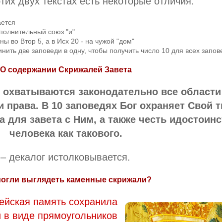
тих двух текстах есть некоторые отличия:
ается
ополнительный союз "и"
ы во Втор 5, а в Исх 20 - на чужой "дом"
инить две заповеди в одну, чтобы получить число 10 для всех запов
О содержании Скрижалей Завета
е охватываются законодательно все области
 права. В 10 заповедях Бог охраняет Свой 
а для завета с Ним, а также честь идостоин
человека как такового.
 – декалог истолковывается.
могли выглядеть каменные скрижали?
ейская память сохранила
 в виде прямоугольников