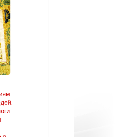
ниям
едей.
логи
й
 в