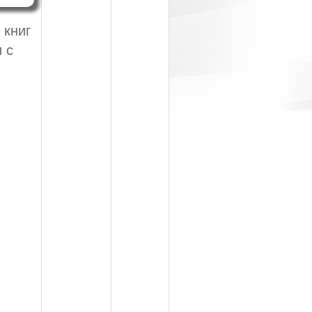
 книг
 с