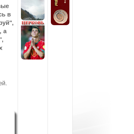
вые
сь в
руй",
 а
",
х
ей.