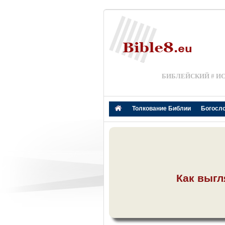
БИБЛЕЙСКИЙ # И
Толкование Библии
Богосл
Как выгл