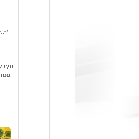
едей
титул
ство