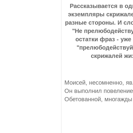
Рассказывается в од
экземпляры скрижалей
разные стороны. И сло
"Не прелюбодейству
остатки фраз - уже 
"прелюбодействуй"
скрижалей жиз
Моисей, несомненно, яв
Он выполнил повеление 
Обетованной, многажды 