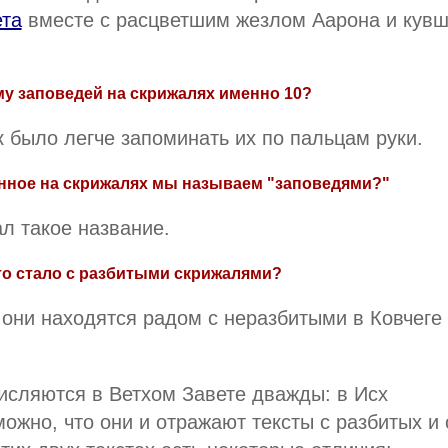
ета
вместе с расцветшим жезлом Аарона и кув
у заповедей на скрижалях именно 10?
 было легче запоминать их по пальцам руки.
нное на скрижалях мы называем "заповедями?"
л такое название.
то стало с разбитыми скрижалями?
они находятся радом с неразбитыми в Ковчеге
исляются в Ветхом Завете дважды: в Исх
можно, что они и отражают тексты с разбитых и 