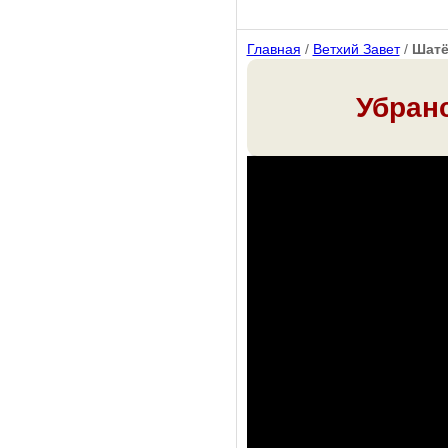
Главная
/
Ветхий Завет
/
Шат
Убран