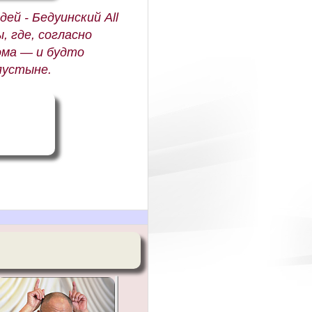
ей - Бедуинский All
, где, согласно
ома — и будто
пустыне.