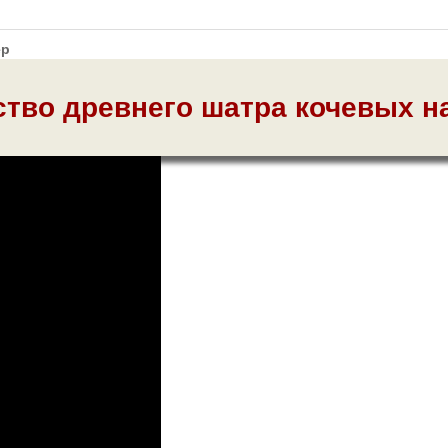
ёр
ство древнего шатра кочевых н