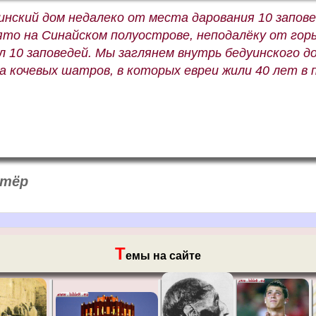
инский дом недалеко от места дарования 10 заповед
нято на Синайском полуострове, неподалёку от горы
л 10 заповедей. Мы заглянем внутрь бедуинского д
а кочевых шатров, в которых евреи жили 40 лет в 
тёр
Т
емы на сайте