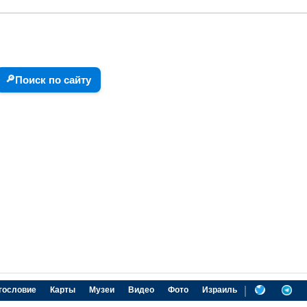
🔎
Поиск по сайту
|
гословие
Карты
Музеи
Видео
Фото
Израиль