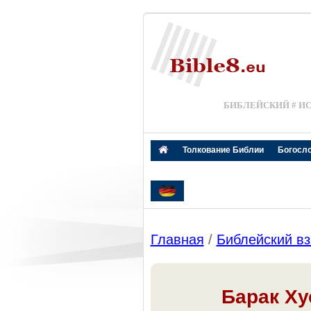
БИБЛЕЙСКИЙ # И
Толкование Библии
Богосл
Главная
/
Библейский вз
Барак Ху