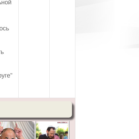
ьной
ось
ть
уге"