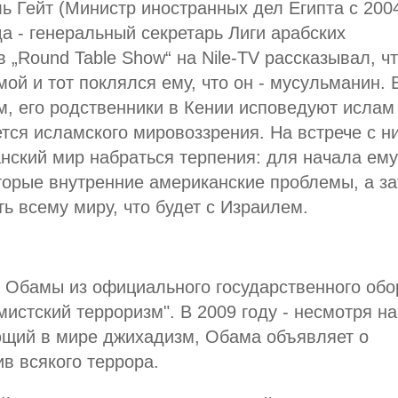
уль Гейт (Министр иностранных дел Египта с 200
да - генеральный секретарь Лиги арабских
в „Round Table Show“ на Nile-TV рассказывал, ч
ой и тот поклялся ему, что он - мусульманин. 
, его родственники в Кении исповедуют ислам
ся исламского мировоззрения. На встрече с н
ский мир набраться терпения: для начала ему
торые внутренние американские проблемы, а з
ь всему миру, что будет с Израилем.
 Обамы из официального государственного обо
истский терроризм". В 2009 году - несмотря на
ющий в мире джихадизм, Обама объявляет о
в всякого террора.