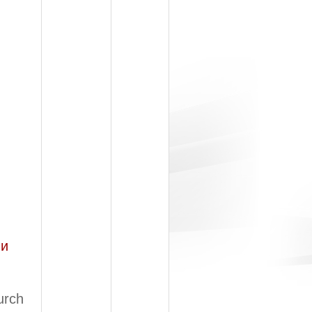
ии
urch