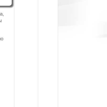
а,
ы
но