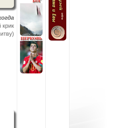
когда
 крик
итву)