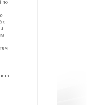
4 по
то
Его
 и
им
атем
рота