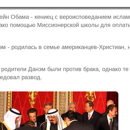
сейн Обама - кениец с вероисповеданием ислам
ако помощью Миссионерской школы для оплат
эм - родилась в семье американцев-Христиан, 
родители Данэм были против брака, однако те
едовал развод.