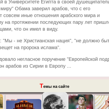
й в Университете Египта в своей душещипател
миру" Обама заверил арабов, что с его
т совсем иные отношения арабского мира и
му на протяжении последующих пару лет пришл
ами, что он имел в виду.
 "Мы - не Христианская нация", "не должно бы
евещет на пророка ислама".
едовало негласное поручение "Европейской подр
н арабов из Сирии в Европу ...
Т
емы на сайте