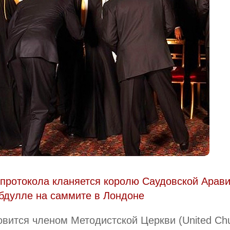
протокола кланяется королю Саудовской Арав
бдулле на саммите в Лондоне
овится членом Методистской Церкви (United Ch