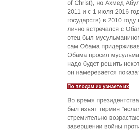
of Christ), но Ахмед Аб
2011 и с 1 июля 2016 го
государств) в 2010 году 
лично встречался с Обам
отец был мусульманином
сам Обама придерживает
Обама просил мусульман
надо будет решить неко
он намеревается показат
По плодам их узнаете их
Во время президентства
был изъят термин "ислам
стремительно возраста
завершении войны проти