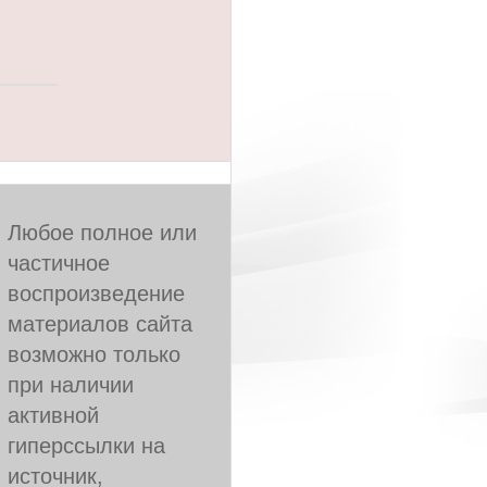
Любое полное или
частичное
воспроизведение
материалов сайта
возможно только
при наличии
активной
гиперссылки на
источник,