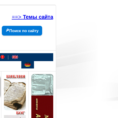
==>
Темы сайта
🔎
Поиск по сайту
|