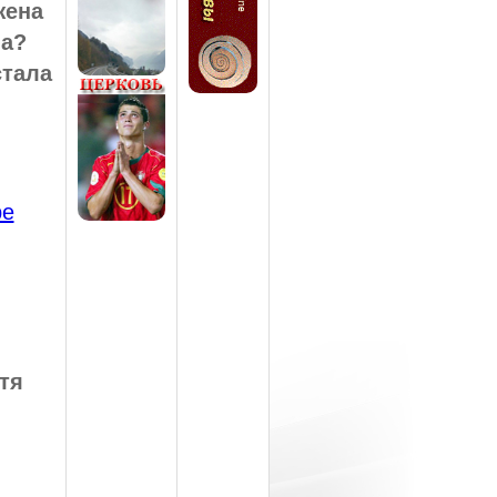
жена
ма?
стала
ре
тя