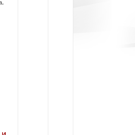
а.
 И