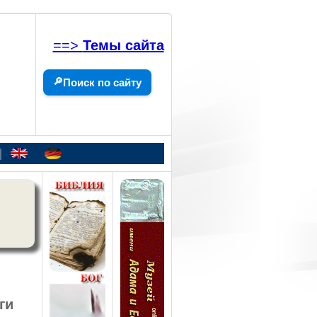
==>
Темы сайта
🔎
Поиск по сайту
|
ги