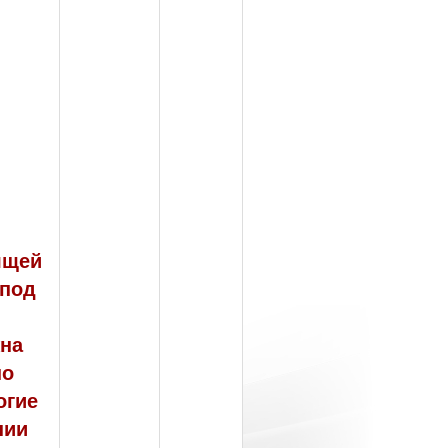
ящей
 под
жна
но
огие
нии