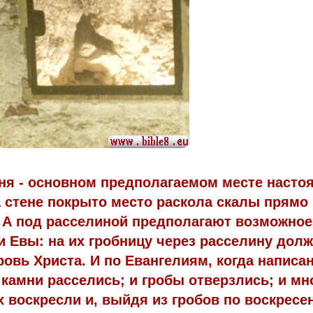
ня - основном предполагаемом месте насто
а стене покрыто место раскола скалы прямо
 А под расселиной предполагают возможное
и Евы: на их гробницу через расселину дол
овь Христа. И по Евангелиям, когда написа
 камни расселись; и гробы отверзлись; и мн
 воскресли и, выйдя из гробов по воскресе