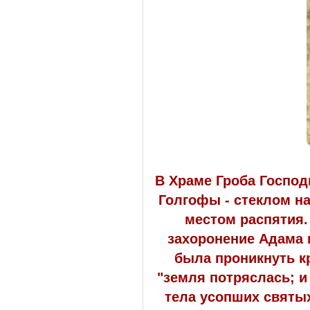
В Храме Гроба Господ
Голгофы - стеклом н
местом распятия.
захоронение Адама 
была проникнуть кр
"земля потряслась; и
тела усопших святых