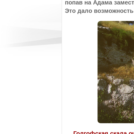
попав на Адама замест
Это дало возможность 
Голгофская скала о