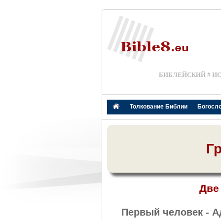
БИБЛЕЙСКИЙ # И
Толкование Библии
Богосл
Г
Две
Первый человек - Ад