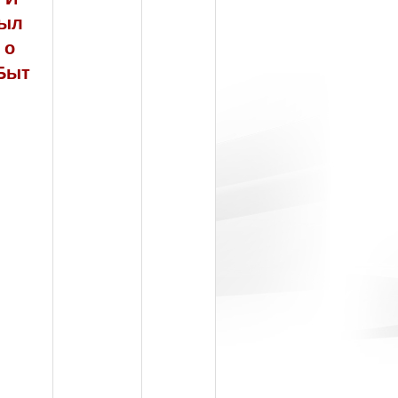
был
 о
 Быт