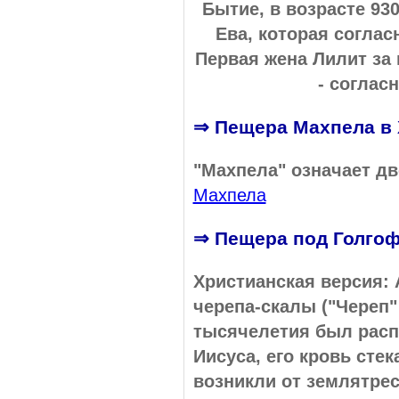
Бытие, в возрасте 930
Ева, которая согла
Первая жена Лилит за
- соглас
⇒ Пещера Махпела в 
"Махпела" означает д
Махпела
⇒ Пещера под Голгоф
Христианская версия: 
черепа-скалы ("Череп"
тысячелетия был расп
Иисуса, его кровь сте
возникли от землятрес