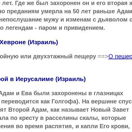
 лет. Где же был захоронен он и его вторая 
сно преданиям умерла на 50 лет раньше Ада
 непослушание мужу и изменам с дьяволом 
но легендам - паром и привидением.
Хевроне (Израиль)
войную или двухэтажный пещеру
==>
О пеще
ой в Иерусалиме (Израиль)
Адам и Ева были захоронены в глазницах
 переводится как Голгофа). На вершине спус
ят Второй Адам, как называет Новый Завет
кала по кресту в расселины скалы, которые
ения во время распятия, и капли Его крови,