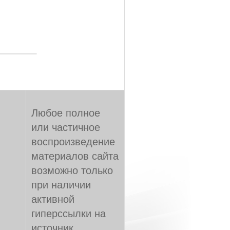
Любое полное
или частичное
воспроизведение
материалов сайта
возможно только
при наличии
активной
гиперссылки на
источник,