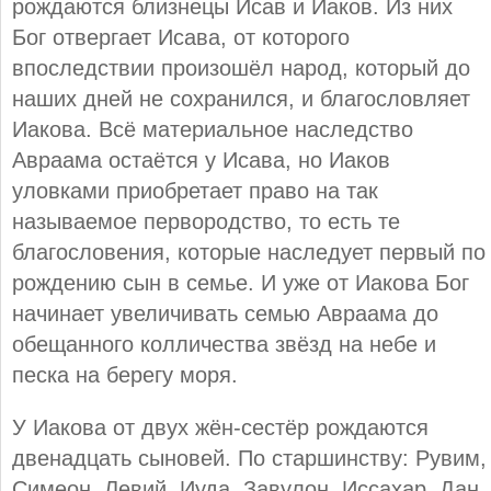
рождаются близнецы Исав и Иаков. Из них
Бог отвергает Исава, от которого
впоследствии произошёл народ, который до
наших дней не сохранился, и благословляет
Иакова. Всё материальное наследство
Авраама остаётся у Исава, но Иаков
уловками приобретает право на так
называемое первородство, то есть те
благословения, которые наследует первый по
рождению сын в семье. И уже от Иакова Бог
начинает увеличивать семью Авраама до
обещанного колличества звёзд на небе и
песка на берегу моря.
У Иакова от двух жён-сестёр рождаются
двенадцать сыновей. По старшинству: Рувим,
Симеон, Левий, Иуда, Завулон, Иссахар, Дан,