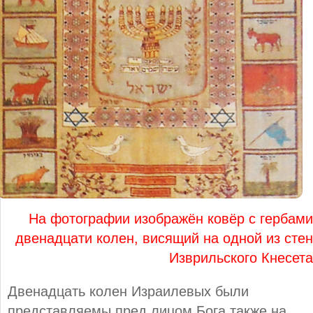
На фотографии изображён ковёр с гербами
двенадцати колен, висящий на одной из стен
Изврильского Кнесета
Двенадцать колен Израилевых были
представляемы пред лицом Бога также на