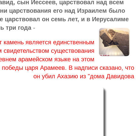
авид, сын Иессеев, царствовал над всем
ни царствования его над Израилем было
е царствовал он семь лет, и в Иерусалиме
ь три года
-
т камень является единственным
м свидетельством существования
евнем арамейском языке на этом
 победы царя Арамеев. В надписи сказано, что
он убил Ахазию из "дома Давидова