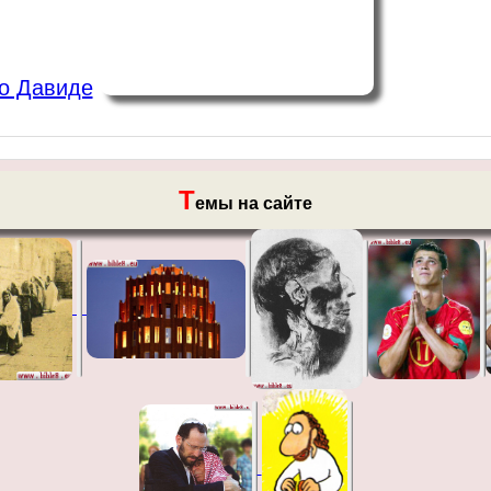
о Давиде
Т
емы на сайте