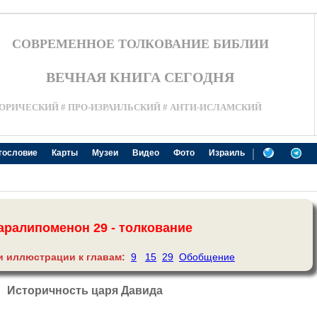
СОВРЕМЕННОЕ ТОЛКОВАНИЕ БИБЛИИ
ВЕЧНАЯ КНИГА СЕГОДНЯ
ОРИЧЕСКИЙ # ПРО-ИЗРАИЛЬСКИЙ # АНТИ-ИСЛАМСКИЙ
|
гословие
Карты
Музеи
Видео
Фото
Израиль
аралипоменон 29 - толкование
и иллюстрации к главам:
9
15
29
Обобщение
Историчность царя Давида