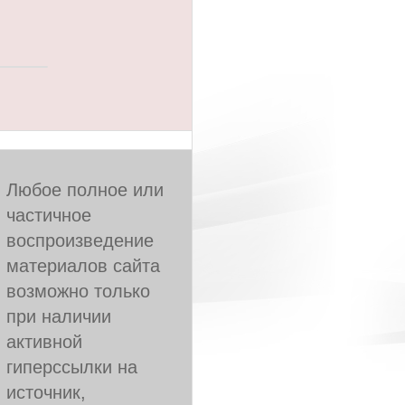
Любое полное или
частичное
воспроизведение
материалов сайта
возможно только
при наличии
активной
гиперссылки на
источник,