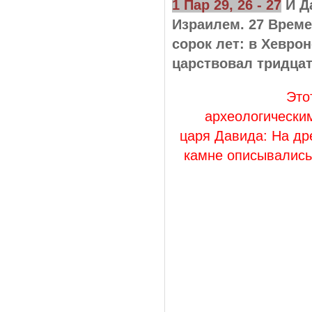
1 Пар 29, 26 - 27
И Д
Израилем. 27 Време
сорок лет: в Хеврон
царствовал тридцат
Это
археологически
царя Давида: На др
камне описывались