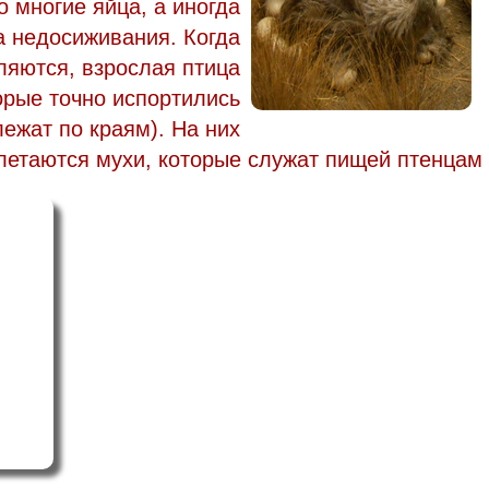
о многие яйца, а иногда
за недосиживания. Когда
яются, взрослая птица
орые точно испортились
лежат по краям). На них
летаются мухи, которые служат пищей птенцам