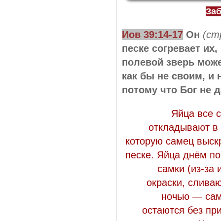
Заб
Иов 39:14-17
Он
(ст
песке согревает их,
полевой зверь може
как бы не своим, и 
потому что Бог не 
Яйца все с
откладывают в 
которую самец выск
песке. Яйца днём п
самки (из-за
окраски, слива
ночью — сам
остаются без пр