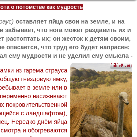
ота о потомстве как мудрость
раус)
оставляет яйца свои на земле, и на
 и забывает, что нога может раздавить их и
т растоптать их; он жесток к детям своим,
не опасается, что труд его будет напрасен;
дал ему мудрости и не уделил ему смысла
-
амки из гарема страуса
общую гнездовую ямку,
ребывает в земле или в
опеременно насиживают
 их покровительственной
ющейся с ландшафтом),
ец. Нередко днём яйца
исмотра и обогреваются