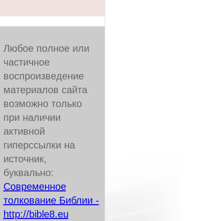
Любое полное или
частичное
воспроизведение
материалов сайта
возможно только
при наличии
активной
гиперссылки на
источник,
буквально:
Современное
толкование Библии -
http://bible8.eu