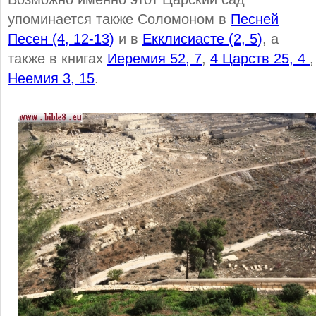
упоминается также Соломоном в
Песней
Песен (4, 12-13)
и в
Екклисиасте (2, 5)
, а
также в книгах
Иеремия 52, 7
,
4 Царств 25, 4
,
Неемия 3, 15
.