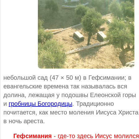
небольшой сад (47 × 50 м) в Гефсимании; в
евангельские времена так называлась вся
долина, лежащая у подошвы Елеонской горы
и
гробницы Богородицы
. Традиционно
почитается, как место моления Иисуса Христа
в ночь ареста.
Гефсимания
- где-то здесь Иисус молился