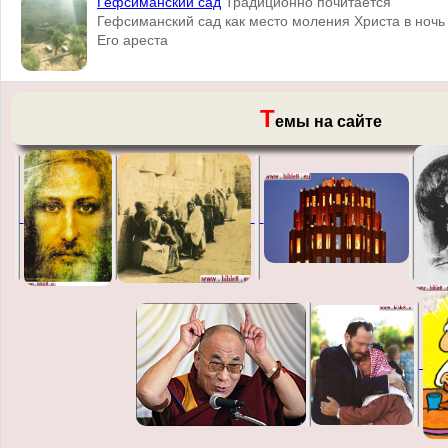
Гефсиманский сад
Традиционно почитается
Гефсиманский сад как место моления Христа в ночь
Его ареста
Т
емы на сайте