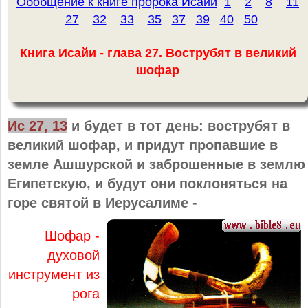
Обобщение к книге пророка Исайи
1
2
8
11
27
32
33
35
37
39
40
50
Книга Исайи - глава 27. Вострубят в великий
шофар
Ис 27, 13
и будет в тот день: вострубят в
великий шофар, и придут пропавшие в
земле Ашшурской и заброшенные в землю
Египетскую, и будут они поклоняться на
горе святой в Иерусалиме
-
Шофар -
духовой
инструмент из
рога