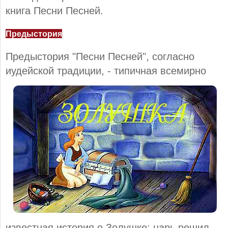
книга Песни Песней.
Предыстория
Предыстория "Песни Песней", согласно
иудейской традиции, -
типичная всемирно
известная история о Золушке: царь решил