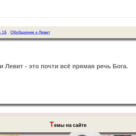
 16
,
Обобщение к Левит
 Левит - это почти всё прямая речь Бога.
Т
емы на сайте