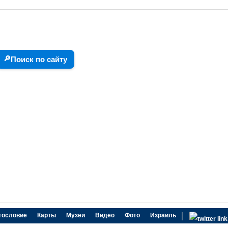
🔎
Поиск по сайту
|
гословие
Карты
Музеи
Видео
Фото
Израиль