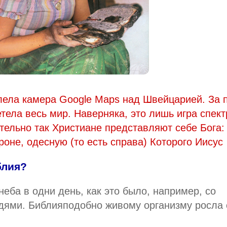
лела камера Google Maps над Швейцарией. За 
тела весь мир. Наверняка, это лишь игра спект
ительно так Христиане представляют себе Бога:
оне, одесную (то есть справа) Которого Иисус
блия?
неба в одни день, как это было, например, со
дями. Библияподобно живому организму росла 