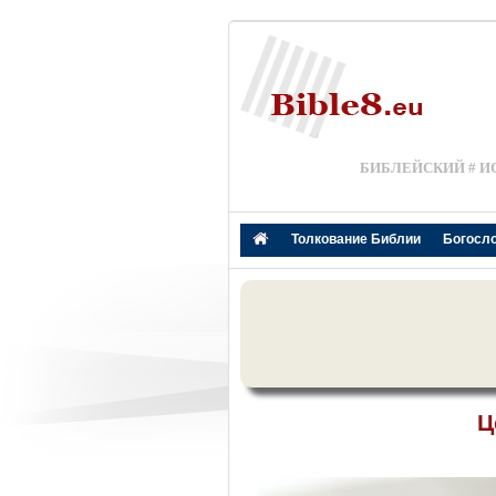
БИБЛЕЙСКИЙ # И
Толкование Библии
Богосл
Ц