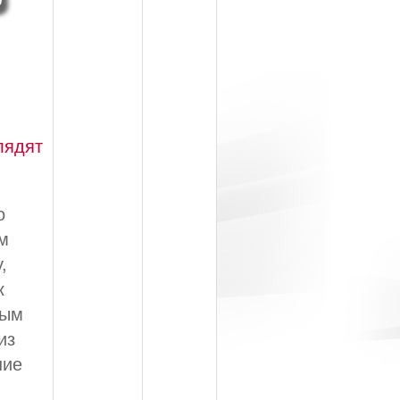
лядят
о
м
,
к
вым
из
ние