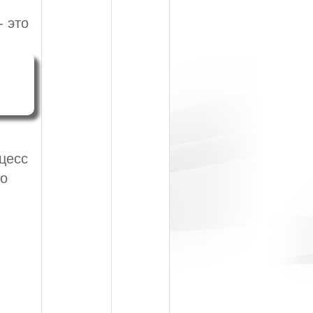
 это
оцесс
го