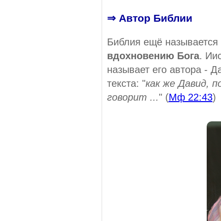
⇒ Автор Библии
Библия ещё называется
вдохновению Бога
. Ии
называет его автора - Д
текста: "
как же Давид, п
говорит ...
" (
Мф 22:43
)