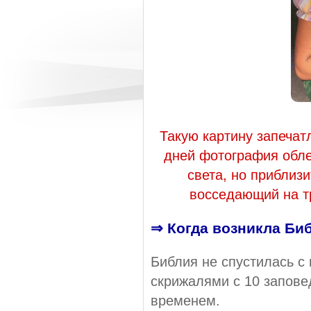
Такую картину запечат
дней фотография обле
света, но приблиз
восседающий на тр
⇒ Когда возникла Би
Библия не спустилась с 
скрижалями с 10 запове
временем.