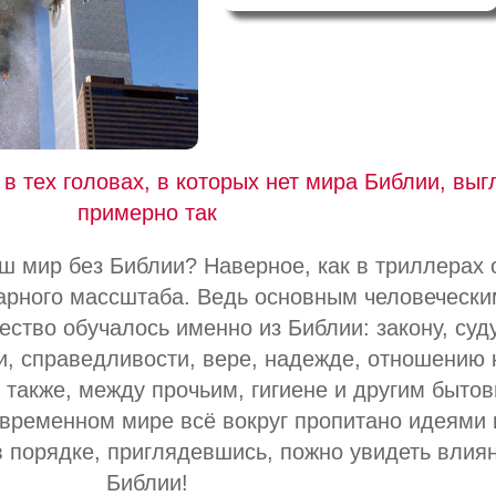
в тех головах, в которых нет мира Библии, выг
примерно так
ш мир без Библии? Наверное, как в триллерах 
арного массштаба. Ведь основным человечески
ство обучалось именно из Библии: закону, суду
и, справедливости, вере, надежде, отношению 
 также, между прочьим, гигиене и другим быто
временном мире всё вокруг пропитано идеями 
 в порядке, приглядевшись, пожно увидеть влия
Библии!