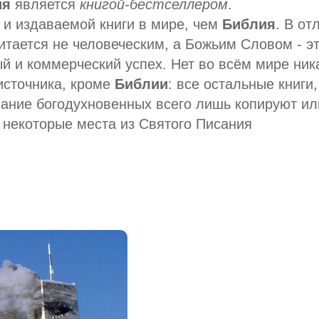
ия
является
книгой-бестселлером
.
 и издаваемой книги в мире, чем
Библия
. В от
итается не человеческим, а Божьим Словом - э
й и коммерческий успех. Нет во всём мире ник
 источника, кроме
Библии
: все остальные книги,
ание богодухновенных всего лишь копируют ил
 некоторые места из Святого Писания