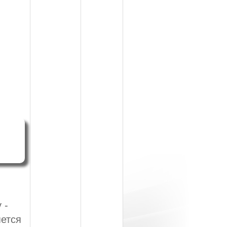
 -
яется