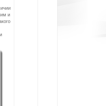
личии
тим и
акого
и