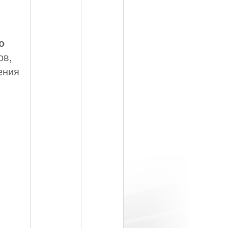
о
ов,
ения