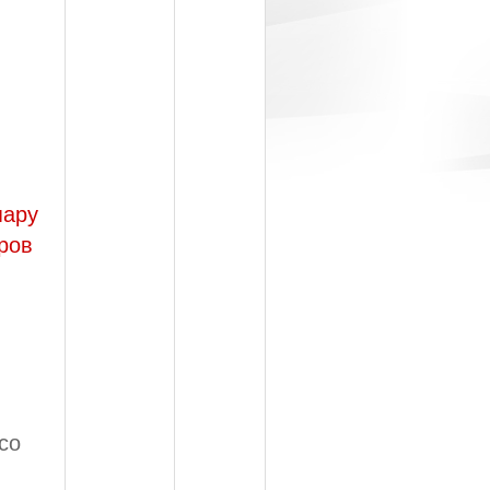
пару
ров
со