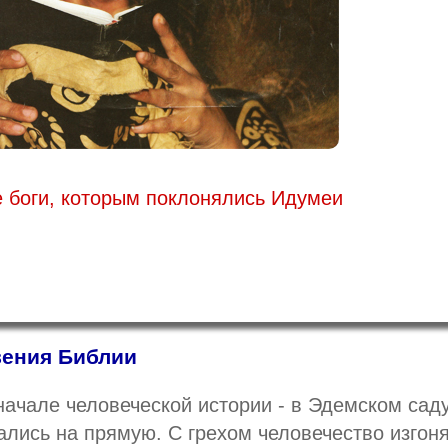
 боги, которым поклонялись Идумеи
вения Библии
начале человеческой истории - в Эдемском саду
ались на прямую. С грехом человечество изгон