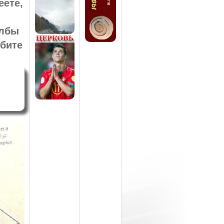
еете,
олбы
ебите