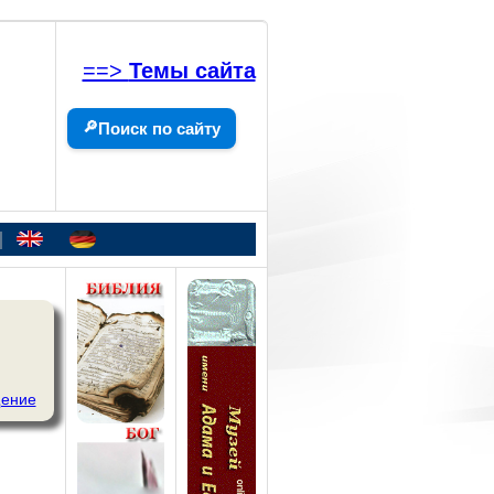
==>
Темы сайта
🔎
Поиск по сайту
|
ение