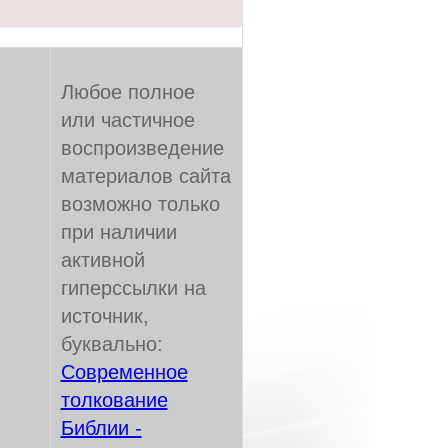
Любое полное
или частичное
воспроизведение
материалов сайта
возможно только
при наличии
активной
гиперссылки на
источник,
буквально:
Современное
толкование
Библии -