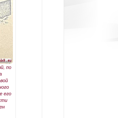
й, по
а
овой
ного
е его
сти
ен