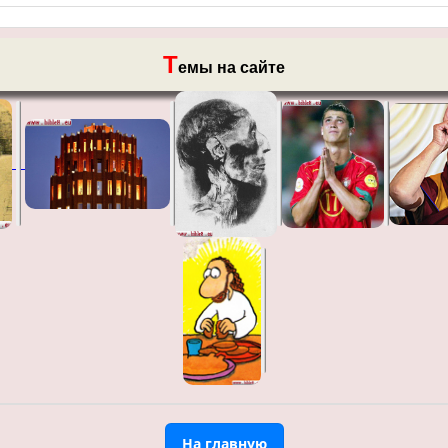
Т
емы на сайте
На главную