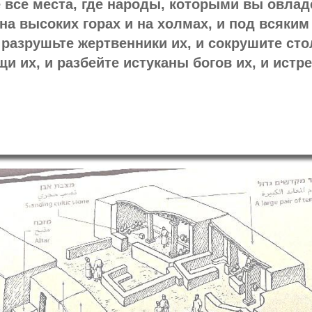
 все места, где народы, которыми вы овлад
на высоких горах и на холмах, и под всяким
 разрушьте жертвенники их, и сокрушите ст
щи их, и разбейте истуканы богов их, и истр