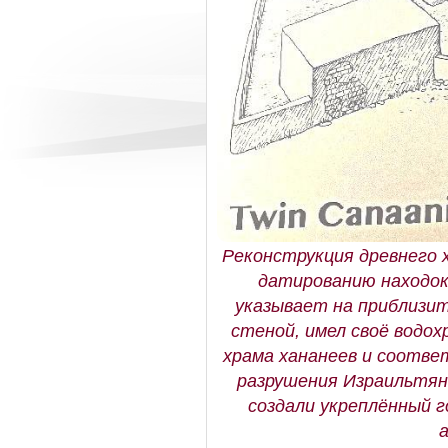
Реконструкция древнего х
датированию находок,
указывает на приблизит
стеной, имел своё водо
храма хананеев и соотве
разрушения Израильтяне
создали укреплённый 