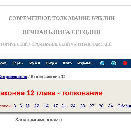
СОВРЕМЕННОЕ ТОЛКОВАНИЕ БИБЛИИ
ВЕЧНАЯ КНИГА СЕГОДНЯ
СТОРИЧЕСКИЙ # ПРО-ИЗРАИЛЬСКИЙ # АНТИ-ИСЛАМСКИЙ
|
овие
Карты
Музеи
Видео
Фото
Израиль
Второзаконие
/ Второзаконие 12
аконие 12 глава - толкование
главам:
3
6
11
12
14
17
21
24
28
27
30
34
Обобщ
Хананейские храмы