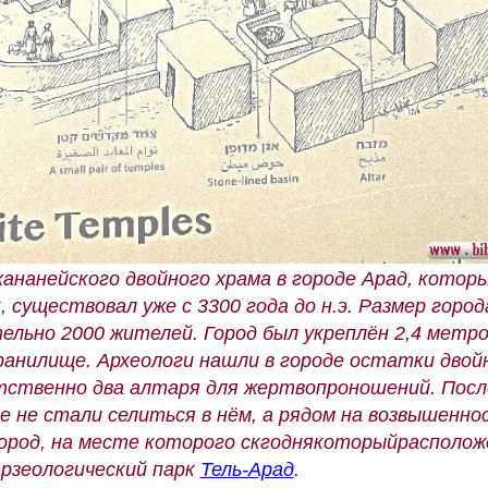
ананейского двойного храма в городе Арад, которы
 существовал уже с 3300 года до н.э. Размер город
ельно 2000 жителей. Город был укреплён 2,4 метр
хранилище. Археологи нашли в городе остатки двой
тственно два алтаря для жертвопроношений. Посл
 не стали селиться в нём, а рядом на возвышенно
город, на месте которого скгоднякоторыйрасполож
арзеологический парк
Тель-Арад
.