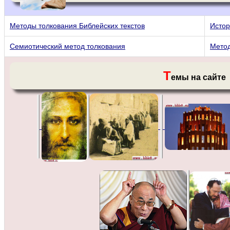
Методы толкования Библейских текстов
Истор
Семиотический метод толкования
Метод
Т
емы на сайте