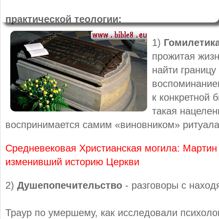
практической теологии:
1)
Гомилетик
прожитая жизн
найти границу
воспоминание
к конкретной б
такая нацелен
воспринимается самим «виновником» ритуала
Средневековая Христианская могила: Мартин 
изменивший историю Церкви
2)
Душепопечительство
- разговоры с наход
Траур по умершему, как исследовали психолог