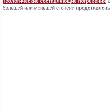
Теологические составляющие погребения
В
большей или меньшей степени
представлен