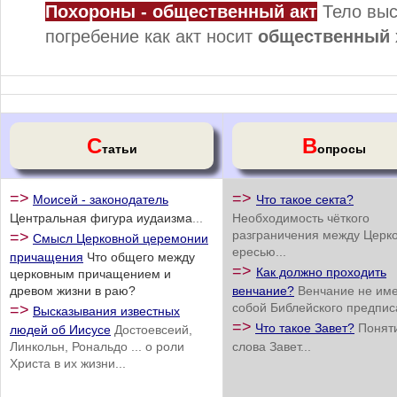
Похороны - общественный акт
Тело выст
погребение как акт носит
общественный 
С
В
татьи
опросы
=>
=>
Моисей - законодатель
Что такое секта?
Центральная фигура иудаизма
...
Необходимость чёткого
разграничения между Церк
=>
Смысл Церковной церемонии
ересью...
причащения
Что общего между
=>
Как должно проходить
церковным причащением и
древом жизни в раю?
венчание?
Венчание не име
собой Библейского предписа
=>
Высказывания известных
=>
Что такое Завет?
Понят
людей об Иисусе
Достоевсеий,
Линкольн, Рональдо ... о роли
слова Завет...
Христа в их жизни...