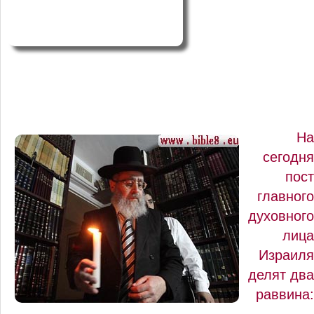
На
сегодня
пост
главного
духовного
лица
Израиля
делят два
раввина: