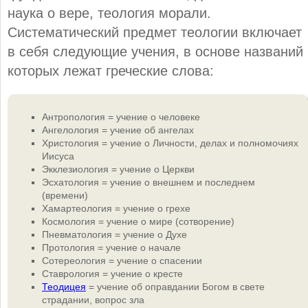
наука о вере, теология морали.
Систематический предмет теологии включает
в себя следующие учения, в основе названий
которых лежат греческие слова:
Антропология = учение о человеке
Ангелология = учение об ангелах
Христология = учение о Личности, делах и полномочиях
Иисуса
Экклезиология = учение о Церкви
Эсхатология = учение о внешнем и последнем
(времени)
Хамартеология = учение о грехе
Космология = учение о мире (сотворение)
Пневматология = учение о Духе
Протология = учение о начале
Сотереология = учение о спасении
Ставрология = учение о кресте
Теодицея
= учение об оправдании Богом в свете
страдании, вопрос зла