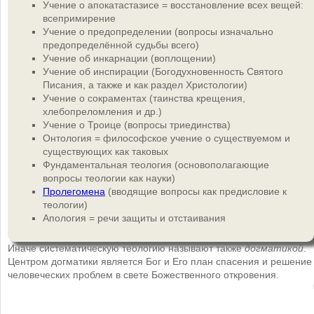
Учение о апокатастазисе = восстановление всех вещей:
всепримирение
Учение о предопределении (вопросы изначально
предопределённой судьбы всего)
Учение об инкарнации (воплощении)
Учение об инспирации (Богодухновенность Святого
Писания, а также и как раздел Христологии)
Учение о сокраментах (таинства крещения,
хлебопреломления и др.)
Учение о Троице (вопросы триединства)
Онтология = философское учение о существуемом и
существующих как таковых
Фундаментальная теология (основополагающие
вопросы теологии как науки)
Пролегомена
(вводящие вопросы как предисловие к
теологии)
Апология = речи защиты и отстаивания
Иначе систематическую теологию называют также
догматикой
.
Центром догматики является Бог и Его план спасения и решение
человеческих проблем в свете Божественного откровения.