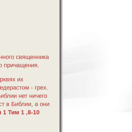
нного священника
о причащения.
рквях их
едерастом - грех.
Библии нет ничего
ст в Библии, а они
и 1 Тим 1 ,8-10