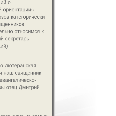
ний о
й ориентации»
юзов категорически
вященников
ельно относимся к
й секретарь
ий)
ко-лютеранская
ли наш священник
 евангелическо-
вы отец Дмитрий