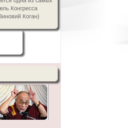
ается одна из самых
ель Конгресса
Зиновий Коган)