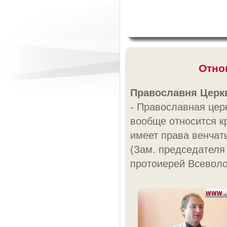
Отно
Православня Церк
- Православная цер
вообще относится к
имеет права венчат
(Зам. председателя
протоиерей Всеволо