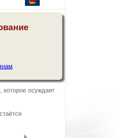
кование
янам
, которое осуждает
стаётся