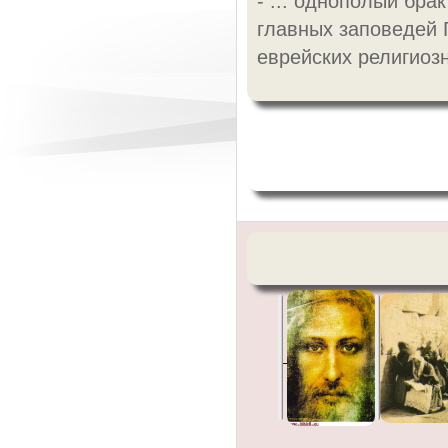
- ... однополый бра
главных заповедей 
еврейских религиоз