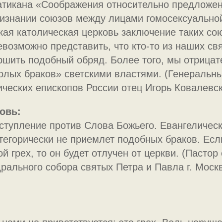
 Ватикана «Соображения относительно предложе
изнании союзов между лицами гомосексуально
кая католическая церковь заключение таких со
евозможно представить, что кто-то из наших с
ршить подобный обряд. Более того, мы отрицат
олых браков» светскими властями. (Генеральны
ческих епископов России отец Игорь Ковалевск
овь:
ступление против Слова Божьего. Евангеличес
атегорически не приемлет подобных браков. Ес
ой грех, то он будет отлучен от церкви. (Пастор
рального собора святых Петра и Павла г. Моск