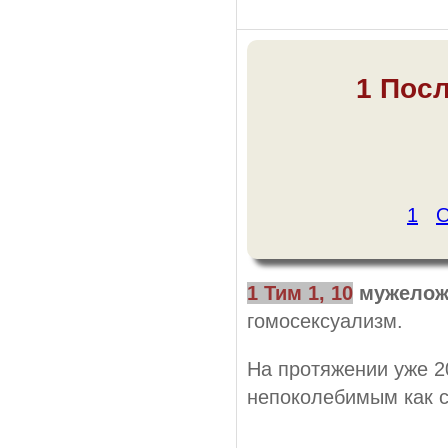
1 Посл
1
О
1 Тим 1, 10
мужелож
гомосексуализм.
На протяжении уже 2
непоколебимым как с