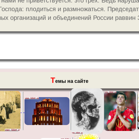
к нами не приветствуется: это грех. Ведь наруш
Господа: плодиться и размножаться. Председат
ных организаций и объединений России раввин 
Т
емы на сайте