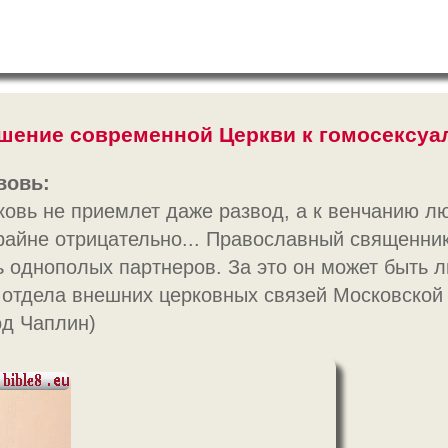
шение современной Церкви к гомосексуа
вовь:
ковь не приемлет даже развод, а к венчанию л
райне отрицательно... Православный священник
ь однополых партнеров. За это он может быть л
 отдела внешних церковных связей Московской
д Чаплин)