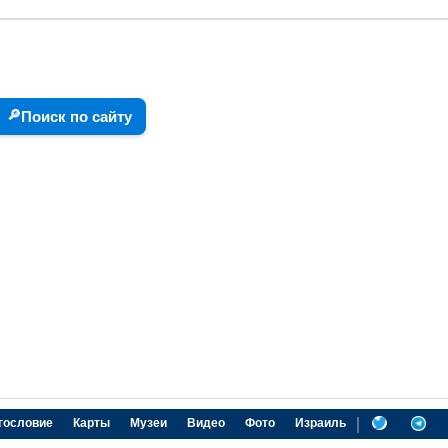
🔎
Поиск по сайту
|
гословие
Карты
Музеи
Видео
Фото
Израиль