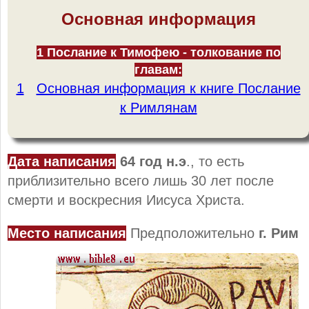
Основная информация
1 Послание к Тимофею - толкование по
главам:
1
Основная информация к книге Послание
к Римлянам
Дата
написания
64 год н.э
., то есть
приблизительно всего лишь 30 лет после
смерти и воскресния Иисуса Христа.
Место написания
Предположительно
г. Рим