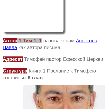
Автор
1
Тим
1, 1
называет нам
Апостола
Павла
как автора письма.
Адресат
Тимофей
пастор Ефесской Церкви
Структура
Книга 1 Послание к Тимофею
состоит из
6 глав