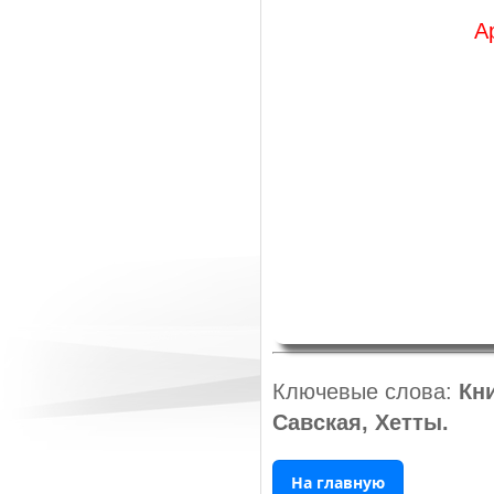
А
Ключевые слова:
Кни
Савская, Хетты.
На главную