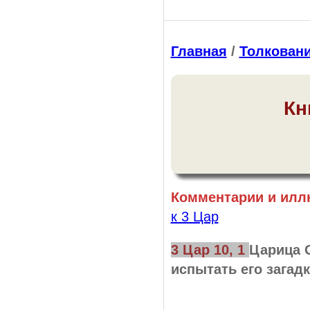
Главная
/
Толкован
Кн
Комментарии и илл
к 3 Цар
3 Цар 10, 1
Царица 
испытать его загад