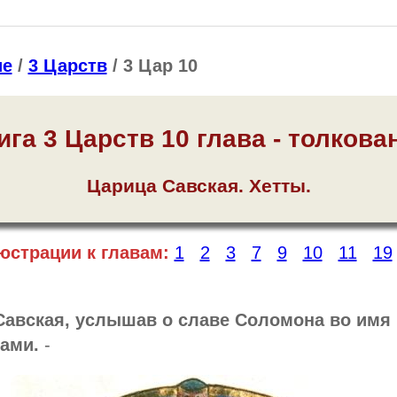
ие
/
3 Царств
/ 3 Цар 10
ига 3 Царств 10 глава - толкова
Царица Савская. Хетты.
юстрации к главам:
1
2
3
7
9
10
11
19
Савская, услышав о славе Соломона во имя
ками.
-