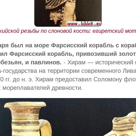
йской резьбы по слоновой кости: егиретский мотив.
царя был на море Фарсисский корабль с кор
дил Фарсисский корабль, привозивший золото
обезьян, и павлинов.
- Хирам — исторический 
а-государства на территории современного Лив
0 гг. до н. э. Хирам предоставил Соломону фло
 мореплавателей древности.