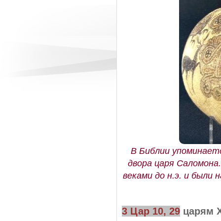
В Библии упоминаетс
двора царя Саломона
веками до н.э. и были
3 Цар 10, 29
царям 