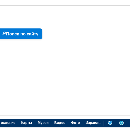
🔎
Поиск по сайту
|
гословие
Карты
Музеи
Видео
Фото
Израиль