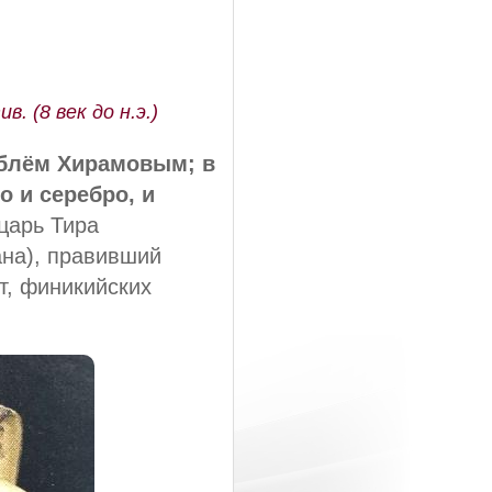
 (8 век до н.э.)
аблём Хирамовым; в
 и серебро, и
царь Тира
ана), правивший
т, финикийских