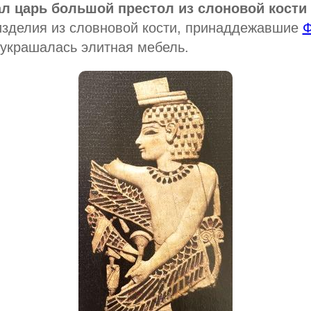
ал царь большой престол из слоновой кости
изделия из словновой кости, принаддежавшие
Ф
 украшалась элитная мебель.