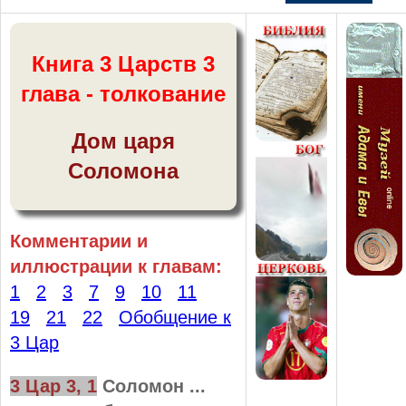
Книга 3 Царств 3
глава - толкование
Дом царя
Соломона
Комментарии и
иллюстрации к главам:
1
2
3
7
9
10
11
19
21
22
Обобщение к
3 Цар
3 Цар 3, 1
Соломон ...