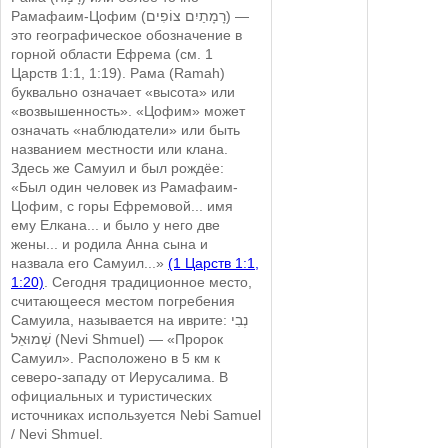
Рамафаим-Цофим (רָמָתַיִם צוֹפִים) —
это географическое обозначение в
горной области Ефрема (см. 1
Царств 1:1, 1:19). Рама (Ramah)
буквально означает «высота» или
«возвышенность». «Цофим» может
означать «наблюдатели» или быть
названием местности или клана.
Здесь же Самуил и был рождёе:
«Был один человек из Рамафаим-
Цофим, с горы Ефремовой... имя
ему Елкана... и было у него две
жены... и родила Анна сына и
назвала его Самуил...»
(1 Царств 1:1,
1:20)
. Сегодня традиционное место,
считающееся местом погребения
Самуила, называется на иврите: נְבִי
שְׁמוּאֵל (Nevi Shmuel) — «Пророк
Самуил». Расположено в 5 км к
северо-западу от Иерусалима. В
официальных и туристических
источниках используется Nebi Samuel
/ Nevi Shmuel.