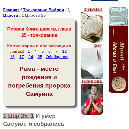
Главная
/
Толкование Библии
/
1
Царств
/ 1 Царств 25
Первая Книга царств, глава
25 - толкование
Комментарии и иллюстрации к
главам:
1
4
5
6
7
12
16
17
24
25
Обобщение
Рама - место
рождения и
погребения пророка
Самуила
1 Цар 25, 1
И умер
Самуил, и собрались