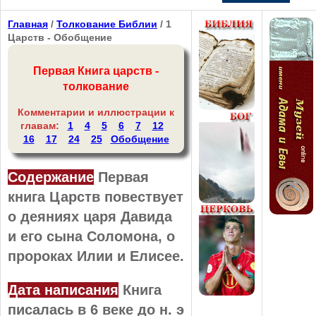
Главная
/
Толкование Библии
/ 1
Царств - Обобщение
Первая Книга царств -
толкование
Комментарии и иллюстрации к
главам:
1
4
5
6
7
12
16
17
24
25
Обобщение
Содержание
Первая
книга Царств повествует
о деяниях царя Давида
и его сына Соломона, о
пророках Илии и Елисее.
Дата написания
Книга
писалась в 6 веке до н. э